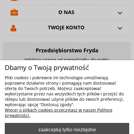
O NAS
TWOJE KONTO
Przedsiębiorstwo Fryda
Infolinia czynna od poniedziałku do piątku
w godzinach 9.00 - 17.00
Dbamy o Twoją prywatność
881 703 704
Pliki cookies i pokrewne im technologie umożliwiają
poprawne działanie strony i pomagają nam dostosować
E-mail:
sklep@fryda.com.pl
ofertę do Twoich potrzeb. Możesz zaakceptować
wykorzystanie przez nas wszystkich tych plików i przejść do
Sklepy stacjonarne:
sklepu lub dostosować użycie plików do swoich preferencji,
ul. Składowa 26, 34-400 Nowy Targ
wybierając opcję "Dostosuj zgody".
Więcej o plikach cookies przeczytasz w naszej Polityce
ul. Żywiecka 91, 43-300 Bielsko-Biała
prywatności.
zaakceptuj tylko niezbędne