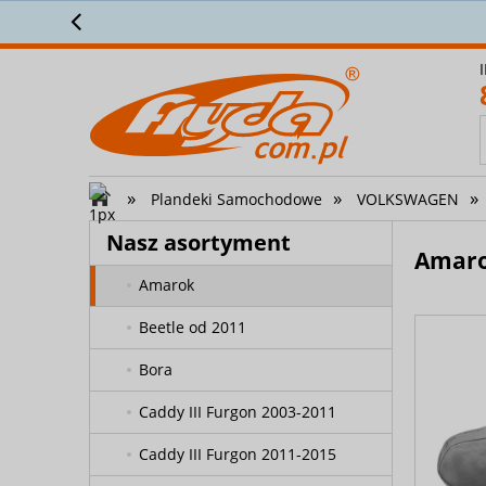
Przez
TATA
TESLA
TOYOTA
TRABANT
»
»
»
Plandeki Samochodowe
VOLKSWAGEN
VAUXHALL
Nasz asortyment
VOLKSWAGEN
Amar
Amarok
Beetle od 2011
Bora
Caddy III Furgon 2003-2011
Caddy III Furgon 2011-2015