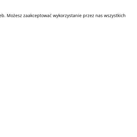
zeb. Możesz zaakceptować wykorzystanie przez nas wszystkich
Przedsiębiorstwo Fryda
Infolinia czynna od poniedziałku do piątku
w godzinach 9.00 - 17.00
881 703 704
E-mail:
sklep@fryda.com.pl
Sklepy stacjonarne:
ul. Składowa 26, 34-400 Nowy Targ
ul. Żywiecka 91, 43-300 Bielsko-Biała