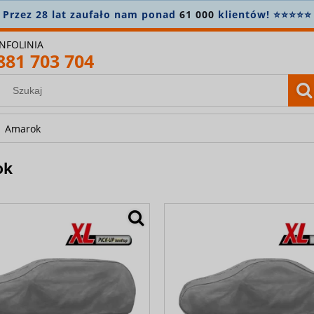
 28 lat zaufało nam ponad
61 000
klientów! ⭐⭐⭐⭐⭐
INFOLINIA
881 703 704
Amarok
ok