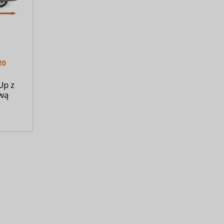
20
Up z
ową