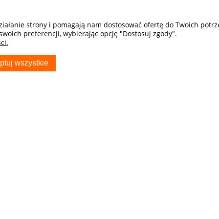
działanie strony i pomagają nam dostosować ofertę do Twoich potr
swoich preferencji, wybierając opcję "Dostosuj zgody".
ci.
ptuj wszystkie
S
TWOJE KONTO
Twoje zamówienia
Ustawienia konta
Przechowalnia
ocza - Sklep
ryda_com_pl
usiak producent
w Samochodowych
81 703 704