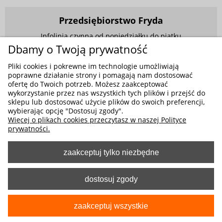
Przedsiębiorstwo Fryda
Infolinia czynna od poniedziałku do piątku
w godzinach 9.00 - 17.00
Dbamy o Twoją prywatność
881 703 704
Pliki cookies i pokrewne im technologie umożliwiają
poprawne działanie strony i pomagają nam dostosować
E-mail:
sklep@fryda.com.pl
ofertę do Twoich potrzeb. Możesz zaakceptować
wykorzystanie przez nas wszystkich tych plików i przejść do
Sklepy stacjonarne:
sklepu lub dostosować użycie plików do swoich preferencji,
ul. Składowa 26, 34-400 Nowy Targ
wybierając opcję "Dostosuj zgody".
Więcej o plikach cookies przeczytasz w naszej Polityce
ul. Żywiecka 91, 43-300 Bielsko-Biała
prywatności.
zaakceptuj tylko niezbędne
MOŻLIWE FORMY PŁATNOŚCI
dostosuj zgody
zaakceptuj wszystkie
pokaż pełną wersję strony