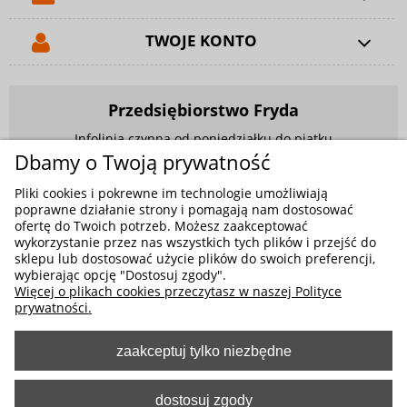
TWOJE KONTO
Przedsiębiorstwo Fryda
Infolinia czynna od poniedziałku do piątku
w godzinach 9.00 - 17.00
Dbamy o Twoją prywatność
881 703 704
Pliki cookies i pokrewne im technologie umożliwiają
poprawne działanie strony i pomagają nam dostosować
E-mail:
sklep@fryda.com.pl
ofertę do Twoich potrzeb. Możesz zaakceptować
wykorzystanie przez nas wszystkich tych plików i przejść do
Sklepy stacjonarne:
sklepu lub dostosować użycie plików do swoich preferencji,
wybierając opcję "Dostosuj zgody".
ul. Składowa 26, 34-400 Nowy Targ
Więcej o plikach cookies przeczytasz w naszej Polityce
ul. Żywiecka 91, 43-300 Bielsko-Biała
prywatności.
zaakceptuj tylko niezbędne
MOŻLIWE FORMY PŁATNOŚCI
dostosuj zgody