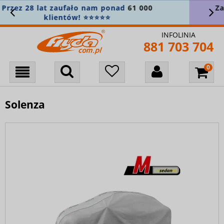
Załóż konto i zapisz się do newslettera, aby
nie przegapić nowości! 🎁
INFOLINIA
881 703 704
Solenza