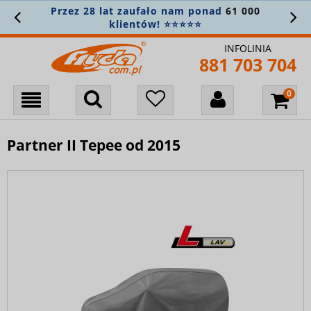
Przez 28 lat zaufało nam ponad
61 000
klientów! ⭐⭐⭐⭐⭐
INFOLINIA
881 703 704
Partner II Tepee od 2015