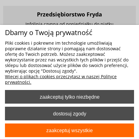
Przedsiębiorstwo Fryda
Infolinia czynna od poniedziałku do piątku
w godzinach 9.00 - 17.00
Dbamy o Twoją prywatność
881 703 704
Pliki cookies i pokrewne im technologie umożliwiają
poprawne działanie strony i pomagają nam dostosować
E-mail:
sklep@fryda.com.pl
ofertę do Twoich potrzeb. Możesz zaakceptować
wykorzystanie przez nas wszystkich tych plików i przejść do
Sklepy stacjonarne:
sklepu lub dostosować użycie plików do swoich preferencji,
ul. Składowa 26, 34-400 Nowy Targ
wybierając opcję "Dostosuj zgody".
Więcej o plikach cookies przeczytasz w naszej Polityce
ul. Żywiecka 91, 43-300 Bielsko-Biała
prywatności.
zaakceptuj tylko niezbędne
MOŻLIWE FORMY PŁATNOŚCI
dostosuj zgody
zaakceptuj wszystkie
pokaż pełną wersję strony