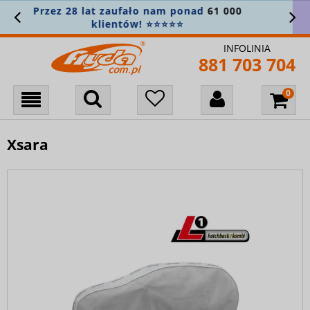
Załóż konto i zapisz się do newslettera, aby
nie przegapić nowości! 🎁
INFOLINIA
881 703 704
Xsara