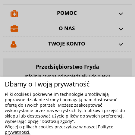
POMOC
O NAS
TWOJE KONTO
Przedsiębiorstwo Fryda
Infolinia czynna od poniedziałku do piątku
w godzinach 9.00 - 17.00
Dbamy o Twoją prywatność
881 703 704
Pliki cookies i pokrewne im technologie umożliwiają
poprawne działanie strony i pomagają nam dostosować
E-mail:
sklep@fryda.com.pl
ofertę do Twoich potrzeb. Możesz zaakceptować
wykorzystanie przez nas wszystkich tych plików i przejść do
Sklepy stacjonarne:
sklepu lub dostosować użycie plików do swoich preferencji,
ul. Składowa 26, 34-400 Nowy Targ
wybierając opcję "Dostosuj zgody".
Więcej o plikach cookies przeczytasz w naszej Polityce
ul. Żywiecka 91, 43-300 Bielsko-Biała
prywatności.