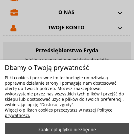
O NAS
TWOJE KONTO
Przedsiębiorstwo Fryda
Infolinia czynna od poniedziałku do piątku
w godzinach 9.00 - 17.00
Dbamy o Twoją prywatność
881 703 704
Pliki cookies i pokrewne im technologie umożliwiają
poprawne działanie strony i pomagają nam dostosować
E-mail:
sklep@fryda.com.pl
ofertę do Twoich potrzeb. Możesz zaakceptować
wykorzystanie przez nas wszystkich tych plików i przejść do
Sklepy stacjonarne:
sklepu lub dostosować użycie plików do swoich preferencji,
ul. Składowa 26, 34-400 Nowy Targ
wybierając opcję "Dostosuj zgody".
Więcej o plikach cookies przeczytasz w naszej Polityce
ul. Żywiecka 91, 43-300 Bielsko-Biała
prywatności.
zaakceptuj tylko niezbędne