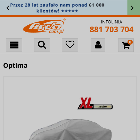
d
61 000
Zamówienie powyżej 400 zł? W
bierzemy na siebie! 🚚
INFOLINIA
881 703 704
Optima