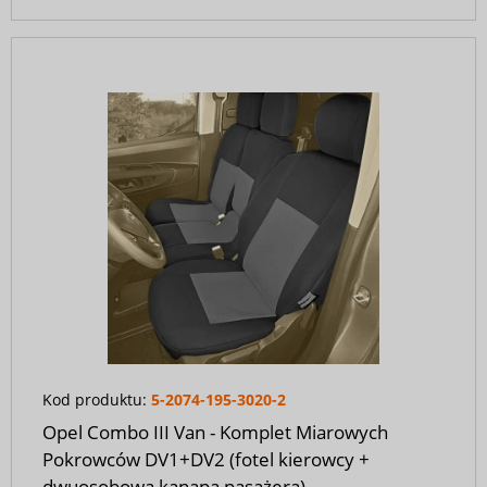
Kod produktu:
5-2074-195-3020-2
Opel Combo III Van - Komplet Miarowych
Pokrowców DV1+DV2 (fotel kierowcy +
dwuosobowa kanapa pasażera)