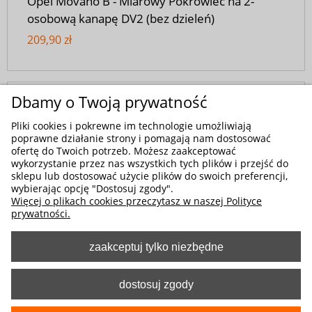
Opel Movano B - Miarowy Pokrowiec na 2-
osobową kanapę DV2 (bez dzieleń)
209,90 zł
Dbamy o Twoją prywatność
Pliki cookies i pokrewne im technologie umożliwiają
poprawne działanie strony i pomagają nam dostosować
ofertę do Twoich potrzeb. Możesz zaakceptować
wykorzystanie przez nas wszystkich tych plików i przejść do
sklepu lub dostosować użycie plików do swoich preferencji,
wybierając opcję "Dostosuj zgody".
Więcej o plikach cookies przeczytasz w naszej Polityce
prywatności.
zaakceptuj tylko niezbędne
dostosuj zgody
Kod produktu:
5-1548-244-4010-1