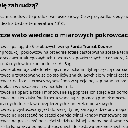
się zabrudzą?
samochodowe to produkt wielosezonowy. Co w przypadku kiedy się
o
 Idealna będzie temperatura 40
C.
szcze wato wiedzieć o miarowych pokrowca
rowce pasują do 5-osobowych wersji
Forda Transit Courier
.
y produkcji pokrowców na przednie fotele zastosowana została tec
czas ewentualnego wybuchu poduszek powietrznych co oznacza, ż
osażonych w boczne poduszki AirBag.
rowce obejmują całe fotele, łącznie z bokami i tylną częścią oparcia
rowce przystosowane są do stolików znajdujących się w tylnej częśc
rowiec na fotel kierowcy wyposażono w specjalne, zapinane na rze
fotelach wyposażonych w podłokietnik.
rowce na oparcia foteli montowane są poprzez ich spięcie za pomo
rowce na siedziska foteli montowane są za pomocą gumek mocowany
ączonych do zestawu bezpiecznych klamerek montażowych.
rowiec przystosowany jest do wersji tylnej kanapy z dzielonym opar
rowce na poszczególne części oparcia tylnej kanapy montowane są 
rowce na poszczególne części siedziska tylnej kanapy montowane
dziska kanapy za pomocą dołączonych do zestawu bezpiecznych k