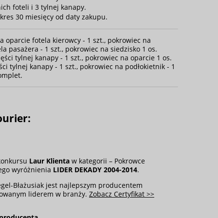
 foteli i 3 tylnej kanapy.
kres 30 miesięcy od daty zakupu.
a oparcie fotela kierowcy - 1 szt., pokrowiec na
ela pasażera - 1 szt., pokrowiec na siedzisko 1 os.
zęści tylnej kanapy - 1 szt., pokrowiec na oparcie 1 os.
ści tylnej kanapy - 1 szt., pokrowiec na podłokietnik - 1
omplet.
ourier
:
 konkursu
Laur Klienta
w kategorii – Pokrowce
ego wyróżnienia
LIDER DEKADY 2004-2014
.
egel-Błażusiak jest najlepszym producentem
dowanym liderem w branży.
Zobacz Certyfikat >>
 producenta
.