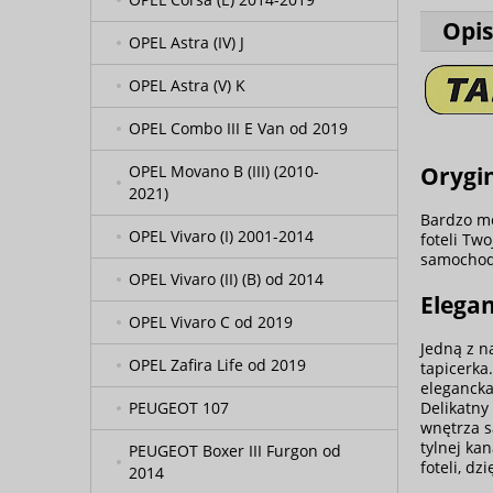
Opis
OPEL Astra (IV) J
OPEL Astra (V) K
OPEL Combo III E Van od 2019
Orygi
OPEL Movano B (III) (2010-
2021)
Bardzo mo
OPEL Vivaro (I) 2001-2014
foteli Tw
samochodu
OPEL Vivaro (II) (B) od 2014
Elegan
OPEL Vivaro C od 2019
Jedną z n
OPEL Zafira Life od 2019
tapicerka
elegancka
PEUGEOT 107
Delikatny
wnętrza s
tylnej ka
PEUGEOT Boxer III Furgon od
foteli, d
2014