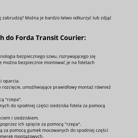
 zabrudzą? Można je bardzo łatwo odkurzyć lub zdjąć
ch do
Forda Transit Courier
:
hnologia bezpiecznego szwu, rozrywającego się
e można bezpiecznie montować je na fotelach
.
i oparcia.
p rozcięcie, umożliwiające prawidłowy montaż również
cą "rzepa".
ch do spodniej części siedziska fotela za pomocą
ciem i siedziskiem.
poprzez ich spięcie za pomocą "rzepa".
 są za pomocą gumek mocowanych do spodniej części
lamerek montażowych.