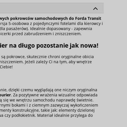
wych pokrowców samochodowych
do Forda Transit
rsja 5-osobowa z pojedynczymi fotelami dla kierowcy i
dla pasażerów). Idealnie dopasowany - zapewnia
picerki przed zabrudzeniem i zniszczeniem.
ier
na długo pozostanie jak nowa!
są pokrowce, skutecznie chroni oryginalne obicia
szczeniem. Jeżeli zależy Ci na tym, aby wnętrze
Ciebie!
anie, dzięki czemu wyglądają one niczym oryginalna
ourier
. Za pozytywne wrażenia wizualne odpowiada
tują się we wnętrzu samochodu naprawdę świetnie.
czarnymi bokami i z ciemnym zazwyczaj wykończeniem
nty konstrukcyjne, takie jak: elementy dzielonej
a czy podłokietnik. Materiał idealnie przylega do