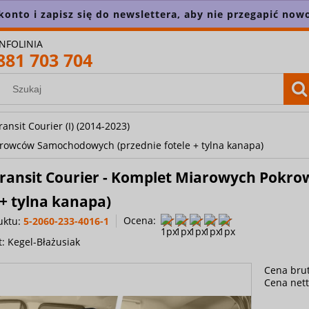
konto i zapisz się do newslettera, aby nie przegapić nowo
INFOLINIA
881 703 704
ansit Courier (I) (2014-2023)
krowców Samochodowych (przednie fotele + tylna kanapa)
Transit Courier - Komplet Miarowych Pok
 + tylna kanapa)
Ocena:
uktu:
5-2060-233-4016-1
t:
Kegel-Błażusiak
Cena brut
Cena nett