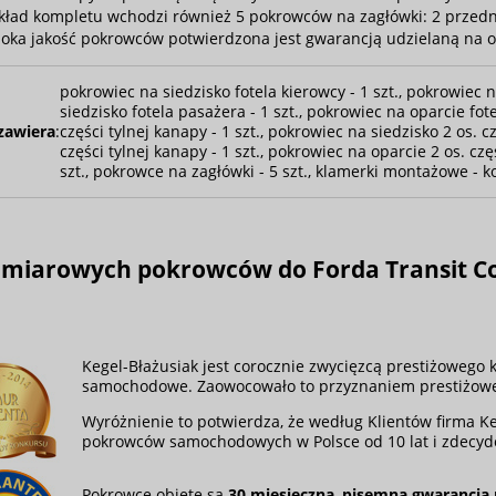
kład kompletu wchodzi również 5 pokrowców na zagłówki: 2 przednich
oka jakość pokrowców potwierdzona jest gwarancją udzielaną na o
pokrowiec na siedzisko fotela kierowcy - 1 szt., pokrowiec n
siedzisko fotela pasażera - 1 szt., pokrowiec na oparcie fot
zawiera
:
części tylnej kanapy - 1 szt., pokrowiec na siedzisko 2 os. c
części tylnej kanapy - 1 szt., pokrowiec na oparcie 2 os. czę
szt., pokrowce na zagłówki - 5 szt., klamerki montażowe - k
 miarowych pokrowców do
Forda Transit C
Kegel-Błażusiak jest corocznie zwycięzcą prestiżowego
samochodowe. Zaowocowało to przyznaniem prestiżow
Wyróżnienie to potwierdza, że według Klientów firma K
pokrowców samochodowych w Polsce od 10 lat i zdecy
Pokrowce objęte są
30 miesięczną
,
pisemną gwarancją