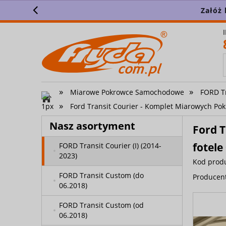
(2014-2023)
Załóż 
FORD Tourneo Custom (do
06.2018)
FORD Tourneo Custom (od
06.2018)
FORD Tourneo Custom II
»
»
Miarowe Pokrowce Samochodowe
FORD Tr
(2024-)
»
Ford Transit Courier - Komplet Miarowych Po
FORD Transit Connect II Van
Nasz asortyment
od 2014
Ford 
fotele
FORD Transit Courier (I) (2014-
2023)
Kod prod
FORD Transit Custom (do
Producen
06.2018)
FORD Transit Custom (od
06.2018)