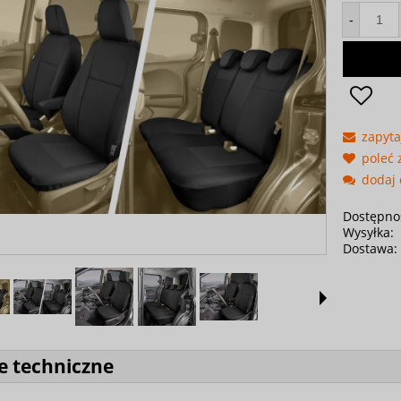
-
zapyta
poleć
dodaj 
Dostępno
Wysyłka:
Dostawa:
e techniczne