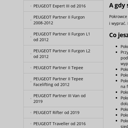
A gdy 
PEUGEOT Expert III od 2016
Pokrowce 
PEUGEOT Partner II Furgon
2008-2012
i wyprać.
Co je
PEUGEOT Partner II Furgon L1
od 2012
Pok
PEUGEOT Partner II Furgon L2
Prz
od 2012
pod
wyp
PEUGEOT Partner II Tepee
Pok
Pok
PEUGEOT Partner II Tepee
Pok
Facelifting od 2012
na 
Pok
PEUGEOT Partner III Van od
Pok
2019
doł
Pok
PEUGEOT Rifter od 2019
Pok
Pok
PEUGEOT Traveller od 2016
sie