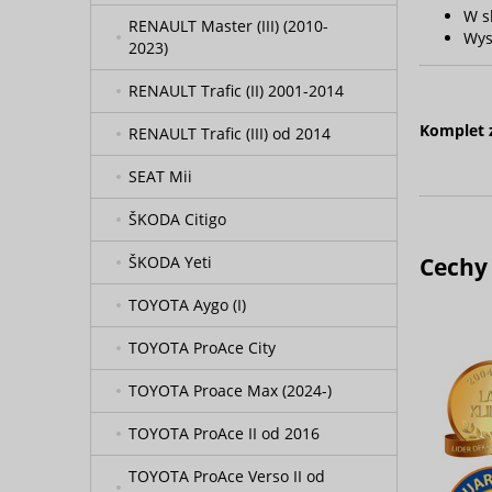
W s
RENAULT Master (III) (2010-
Wys
2023)
RENAULT Trafic (II) 2001-2014
Komplet 
RENAULT Trafic (III) od 2014
SEAT Mii
ŠKODA Citigo
Cechy
ŠKODA Yeti
TOYOTA Aygo (I)
TOYOTA ProAce City
TOYOTA Proace Max (2024-)
TOYOTA ProAce II od 2016
TOYOTA ProAce Verso II od