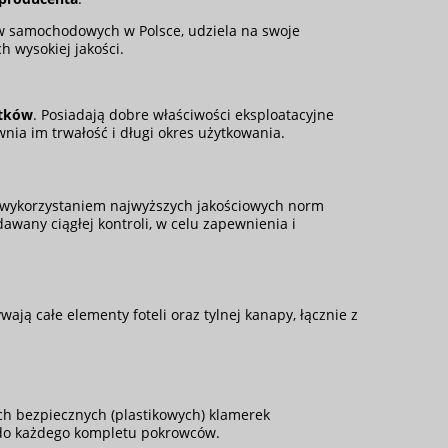
w samochodowych w Polsce, udziela na swoje
h wysokiej jakości.
atków
. Posiadają dobre właściwości eksploatacyjne
wnia im trwałość i długi okres użytkowania.
wykorzystaniem najwyższych jakościowych norm
awany ciągłej kontroli, w celu zapewnienia i
ają całe elementy foteli oraz tylnej kanapy, łącznie z
h bezpiecznych (plastikowych) klamerek
 do każdego kompletu pokrowców.