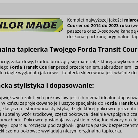
Komplet najwyższej jakości
miaro
Courier od 2014 do 2023 roku
(we
pasażera oraz 3-osobową kanapą 
doskonałą ochronę oryginalnej ta
nalna tapicerka Twojego
Forda Transit Cour
cny, żakardowy, trudno brudzący się materiał, z którego wykonane 
ojego
Forda Transit Courier
przed przecieraniem, zabrudzeniem i zni
 ciągle wyglądało jak nowe - ta oferta skierowana jest właśnie do 
cka stylistyka i dopasowanie:
ajwiększych zalet tych pokrowców jest ich niemal idealne dopasow
. W końcu zaprojektowano je i uszyto specjalnie do
Forda Transit C
, klasyczna i stonowana stylistyka, dzięki której pokrowce prezen
 i subtelny wzór środkowej części pokrowca idealnie współgra z 
amochodu. Pokrowce posiadają wszystkie niezbędne otwory na eleme
napy i oparcia, rozcięcia pod zagłówki, gniazda pasów bezpieczeństw
zięki czemu pokrowce wyglądają niczym oryginalna tapicerka.