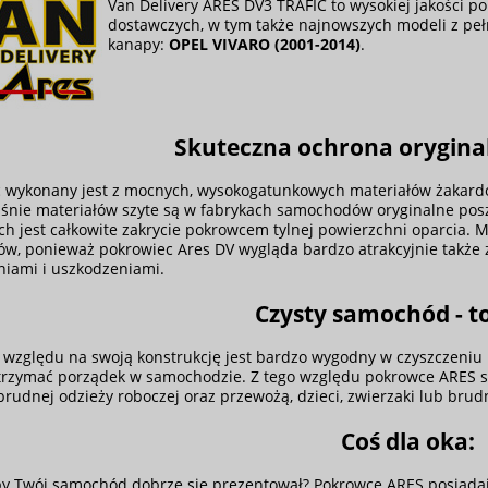
Van Delivery ARES DV3 TRAFIC to wysokiej jakości 
dostawczych, w tym także najnowszych modeli z p
kanapy:
OPEL VIVARO (2001-2014)
.
Skuteczna ochrona oryginal
 wykonany jest z mocnych, wysokogatunkowych materiałów żakardow
aśnie materiałów szyte są w fabrykach samochodów oryginalne pos
h jest całkowite zakrycie pokrowcem tylnej powierzchni oparcia. M
w, ponieważ pokrowiec Ares DV wygląda bardzo atrakcyjnie także z
iami i uszkodzeniami.
Czysty samochód - to
 względu na swoją konstrukcję jest bardzo wygodny w czyszczeniu 
trzymać porządek w samochodzie. Z tego względu pokrowce ARES s
brudnej odzieży roboczej oraz przewożą, dzieci, zwierzaki lub brud
Coś dla oka:
y Twój samochód dobrze się prezentował? Pokrowce ARES posiadają 