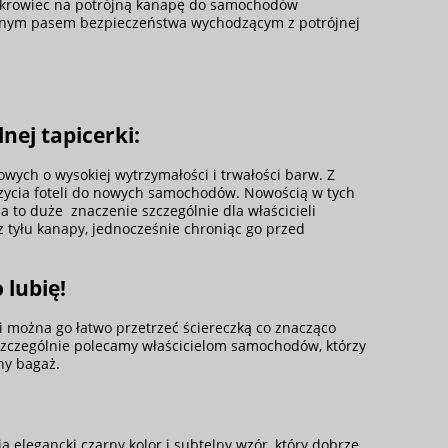
pokrowiec na potrójną kanapę do samochodów
ełnym pasem bezpieczeństwa wychodzącym z potrójnej
nej tapicerki:
ych o wysokiej wytrzymałości i trwałości barw. Z
zycia foteli do nowych samochodów. Nowością w tych
a to duże znaczenie szczególnie dla właścicieli
 tyłu kanapy, jednocześnie chroniąc go przed
 lubię!
i można go łatwo przetrzeć ściereczką co znacząco
zczególnie polecamy właścicielom samochodów, którzy
ny bagaż.
elegancki czarny kolor i subtelny wzór, który dobrze