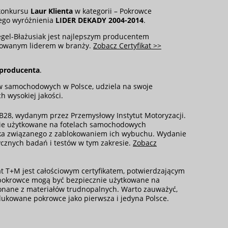
 konkursu
Laur Klienta
w kategorii – Pokrowce
ego wyróżnienia
LIDER DEKADY 2004-2014
.
egel-Błażusiak jest najlepszym producentem
dowanym liderem w branży.
Zobacz Certyfikat >>
 producenta
.
w samochodowych w Polsce, udziela na swoje
h wysokiej jakości.
B28, wydanym przez Przemysłowy Instytut Motoryzacji.
nie użytkowane na fotelach samochodowych
ka związanego z zablokowaniem ich wybuchu. Wydanie
ycznych badań i testów w tym zakresie.
Zobacz
kat T+M jest całościowym certyfikatem, potwierdzającym
 pokrowce mogą być bezpiecznie użytkowane na
onane z materiałów trudnopalnych. Warto zauważyć,
odukowane pokrowce jako pierwsza i jedyna Polsce.