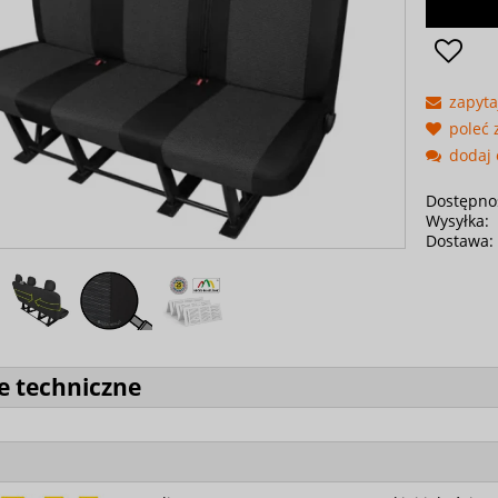
zapyta
poleć
dodaj 
Dostępno
Wysyłka:
Dostawa:
e techniczne