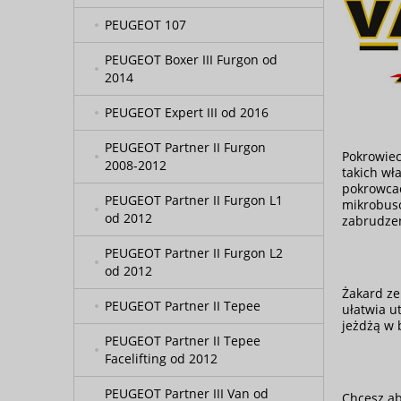
PEUGEOT 107
PEUGEOT Boxer III Furgon od
2014
PEUGEOT Expert III od 2016
PEUGEOT Partner II Furgon
Pokrowiec
2008-2012
takich wł
pokrowcac
PEUGEOT Partner II Furgon L1
mikrobusó
od 2012
zabrudzen
PEUGEOT Partner II Furgon L2
od 2012
Żakard ze
PEUGEOT Partner II Tepee
ułatwia u
jeżdżą w 
PEUGEOT Partner II Tepee
Facelifting od 2012
PEUGEOT Partner III Van od
Chcesz ab