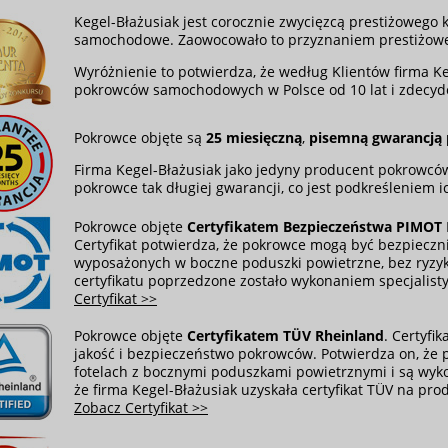
Kegel-Błażusiak jest corocznie zwycięzcą prestiżowego
samochodowe. Zaowocowało to przyznaniem prestiżow
Wyróżnienie to potwierdza, że według Klientów firma K
pokrowców samochodowych w Polsce od 10 lat i zdecy
Pokrowce objęte są
25 miesięczną
,
pisemną gwarancją
Firma Kegel-Błażusiak jako jedyny producent pokrowcó
pokrowce tak długiej gwarancji, co jest podkreśleniem ic
Pokrowce objęte
Certyfikatem Bezpieczeństwa PIMOT
Certyfikat potwierdza, że pokrowce mogą być bezpiecz
wyposażonych w boczne poduszki powietrzne, bez ryzy
certyfikatu poprzedzone zostało wykonaniem specjalist
Certyfikat >>
Pokrowce objęte
Certyfikatem TÜV Rheinland
. Certyfi
jakość i bezpieczeństwo pokrowców. Potwierdza on, że
fotelach z bocznymi poduszkami powietrznymi i są wyk
że firma Kegel-Błażusiak uzyskała certyfikat TÜV na pr
Zobacz Certyfikat >>