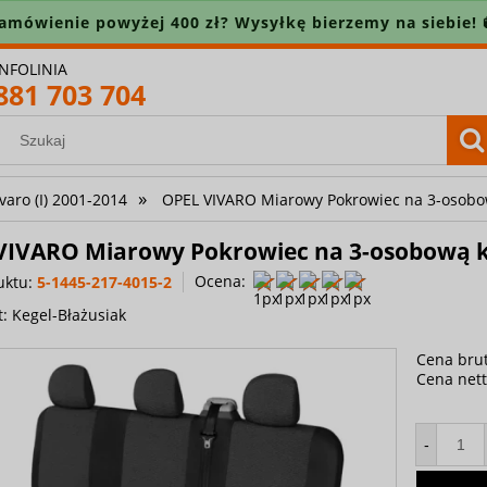
amówienie powyżej 400 zł? Wysyłkę bierzemy na siebie! 
INFOLINIA
881 703 704
»
varo (I) 2001-2014
OPEL VIVARO Miarowy Pokrowiec na 3-osobo
VIVARO Miarowy Pokrowiec na 3-osobową k
Ocena:
uktu:
5-1445-217-4015-2
t:
Kegel-Błażusiak
Cena brut
Cena nett
-