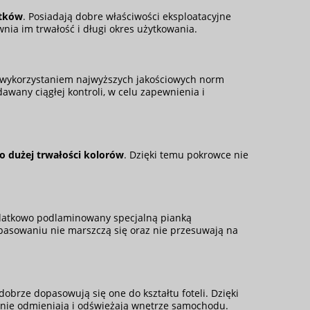
atków
. Posiadają dobre właściwości eksploatacyjne
wnia im trwałość i długi okres użytkowania.
wykorzystaniem najwyższych jakościowych norm
awany ciągłej kontroli, w celu zapewnienia i
o dużej trwałości kolorów
. Dzięki temu pokrowce nie
datkowo podlaminowany specjalną pianką
pasowaniu nie marszczą się oraz nie przesuwają na
brze dopasowują się one do kształtu foteli. Dzięki
źnie odmieniają i odświeżają wnętrze samochodu.