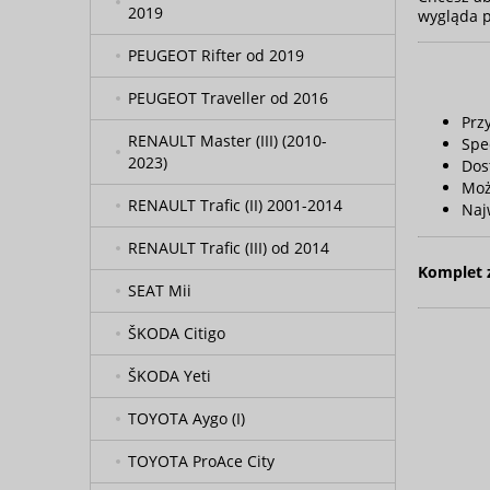
2019
wygląda 
PEUGEOT Rifter od 2019
PEUGEOT Traveller od 2016
Prz
RENAULT Master (III) (2010-
Spe
2023)
Dos
Moż
RENAULT Trafic (II) 2001-2014
Naj
RENAULT Trafic (III) od 2014
Komplet 
SEAT Mii
ŠKODA Citigo
ŠKODA Yeti
TOYOTA Aygo (I)
TOYOTA ProAce City