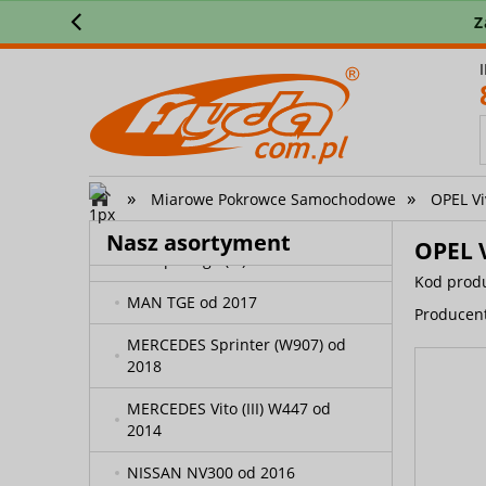
FORD Transit Custom I (2012-
Z
2018)
FORD Transit Custom I (2018-
2023)
FORD Transit Custom II (2024-)
FORD Transit VIII od 2013
»
»
Miarowe Pokrowce Samochodowe
OPEL Vi
IVECO Daily od 2014 (VI)
Nasz asortyment
OPEL 
KIA Sportage (IV)
Kod prod
MAN TGE od 2017
Producen
MERCEDES Sprinter (W907) od
2018
MERCEDES Vito (III) W447 od
2014
NISSAN NV300 od 2016