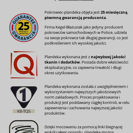
Pokrowiec-plandeka objęta jest
25 miesięczną
,
pisemną gwarancją producenta
.
Firma Kegel-Błażusiak jako jedyny producent
pokrowców samochodowych w Polsce, udziela
na swoje pokrowce tak długiej gwarancji, co jest
podkreśleniem ich wysokiej jakości.
Plandeka wykonana jest z
najwyższej jakości
tkanin i dodatków
. Posiada dobre właściwości
eksploatacyjne, co zapewnia trwałość i długi
okres użytkowania.
Plandeka wykonana została z uwzględnieniem i
wykorzystaniem najwyższych jakościowych
norm zakładowych. Proces projektowania i
produkcji jest poddawany ciągłej kontroli, w celu
zapewnienia i zachowania najwyższej jakości
produktów.
Dzięki mocowaniu za pomocą linki biegnącej
wokół całego pojazdu, plandekę można