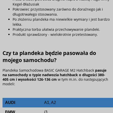
Kegel-Błażusiak
Pokrowiec przystosowany zarówno do doraźnego jak i
długotrwałego stosowania.
Po złożeniu plandeka ma niewielkie wymiary i jest bardzo
lekka.
Praktyczna torba ułatwia przechowywanie plandeki.
Produkt sprawdzony - wielokrotnie przetestowany.
Czy ta plandeka będzie pasowała do
mojego samochodu?
Plandeka Samochodowa BASIC GARAGE M2 Hatchback
pasuje
na samochody o typie nadwozia hatchback o długości 380-
405 cm i wysokości 126-136 cm
w tym m.in. do następujących
modeli:
AUDI
A1, A2
BMW
i3