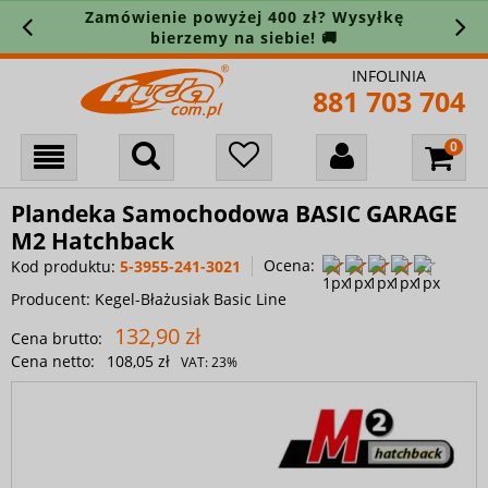
Zamówienie powyżej 400 zł? Wysyłkę
bierzemy na siebie! 🚚
INFOLINIA
881 703 704
Plandeka Samochodowa BASIC GARAGE
M2 Hatchback
Ocena:
Kod produktu:
5-3955-241-3021
Producent:
Kegel-Błażusiak Basic Line
132,90 zł
Cena brutto:
Cena netto:
108,05 zł
VAT:
23%