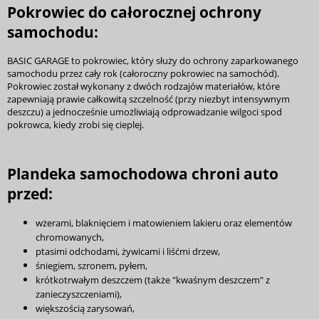
Pokrowiec do całorocznej ochrony
samochodu:
BASIC GARAGE to pokrowiec, który służy do ochrony zaparkowanego
samochodu przez cały rok (całoroczny pokrowiec na samochód).
Pokrowiec został wykonany z dwóch rodzajów materiałów, które
zapewniają prawie całkowitą szczelność (przy niezbyt intensywnym
deszczu) a jednocześnie umożliwiają odprowadzanie wilgoci spod
pokrowca, kiedy zrobi się cieplej.
Plandeka samochodowa chroni auto
przed:
wżerami, blaknięciem i matowieniem lakieru oraz elementów
chromowanych,
ptasimi odchodami, żywicami i liśćmi drzew,
śniegiem, szronem, pyłem,
krótkotrwałym deszczem (także "kwaśnym deszczem" z
zanieczyszczeniami),
większością zarysowań,