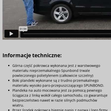
Informacje techniczne:
Górna część pokrowca wykonana jest z warstwowego
materiału nieprzemakalnego Spunbond trwale
powleczonego polietylenem (całkowicie szczelny)
Boki plandeki wykonane są z trudno przemakalnego
materiału wysoko paro-przepuszczającego SPUNBOND.
Plandeka na auto mocowana jest za pomocą pewnego
ściągacza z linką wokół całego samochodu, co gwarantuje
bezpieczeństwo nawet w razie silnych podmuchów
wiatru.
Przez środek pokrowca biegnie napis z nazwą i logo firmy