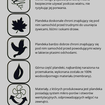
bezpiecznie używać podczas wiatru, nie
ryzykując jej porwania.
Plandeka doskonale chroni znajdujący się pod
nim samochód przed trudnymi do usunięcia
żywicami, liśćmi i sokami drzew.
Plandeka bardzo dobrze chroni znajdujący się
pod nim samochód przed powodującymi wżery
w lakierze ptasimi odchodami.
Górna część plandeki, najbardziej narażona na
przemakanie, wykonana została ze 100%
wodoodpornego materiału (membrany).
Materiały, z których produkowana jest plandeka
posiadają system mikro-porów i otworów
wentylacyjnych, odprowadzających wilgoć na
zewnątrz.