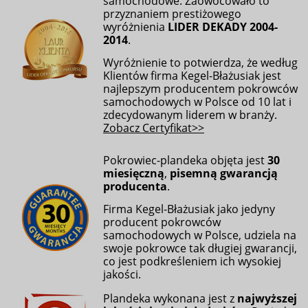
samochodowe. Zaowocowało to
przyznaniem prestiżowego
wyróżnienia
LIDER DEKADY 2004-
2014
.
Wyróżnienie to potwierdza, że według
Klientów firma Kegel-Błażusiak jest
najlepszym producentem pokrowców
samochodowych w Polsce od 10 lat i
zdecydowanym liderem w branży.
Zobacz Certyfikat>>
Pokrowiec-plandeka objęta jest
30
miesięczną
,
pisemną gwarancją
producenta
.
Firma Kegel-Błażusiak jako jedyny
producent pokrowców
samochodowych w Polsce, udziela na
swoje pokrowce tak długiej gwarancji,
co jest podkreśleniem ich wysokiej
jakości.
Plandeka wykonana jest z
najwyższej