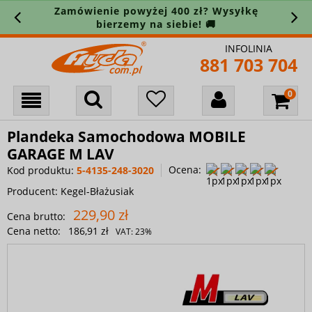
Zamówienie powyżej 400 zł? Wysyłkę
bierzemy na siebie! 🚚
INFOLINIA
881 703 704
Plandeka Samochodowa MOBILE
GARAGE M LAV
Ocena:
Kod produktu:
5-4135-248-3020
Producent:
Kegel-Błażusiak
229,90 zł
Cena brutto:
Cena netto:
186,91 zł
VAT:
23%