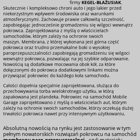
firmy
KEGEL-BŁAŻUSIAK
.
Skutecznie i kompleksowo chroni auto i jego lakier przed
niekorzystnym wpływem środowiska oraz warunkami
atmosferycznymi. Zachowuje prawie całkowitą szczelność,
zapobiegając jednocześnie gromadzeniu się wilgoci wewnątrz
pokrowca. Zaprojektowana z myślą o właścicielach
samochodów, którym zależy na ochronie swoich
maszyn. Membrana, z której wykonana jest górna część
pokrowca oraz trudno przemakalne boki o wysokiej
paroprzepuszczalności zapobiegają gromadzeniu się wilgoci
wewnątrz pokrowca, pozwalając na jej szybkie odparowanie.
Nowością są dodatkowe mocowania obok kół, za które
dołączonymi do pokrowca dodatkowymi linkami można
przywiązać pokrowiec do każdego koła samochodu.
Całości dopełnia specjalnie zaprojektowana, służąca do
przechowywania torba wielokrotnego użytku, w którą
zapakowana jest plandeka. Pokrowiec na samochód Mobile
Garage zaprojektowano z myślą o właścicielach aut, którym
zależy na ochronie swoich samochodów, którzy oczekują dużej
trwałości pokrowca nawet przy intensywnym użytkowaniu.
Absolutną nowością na rynku jest zastosowanie w tym
pełnym nowatorskich rozwiązań pokrowcu na samochód
membrany paro-przepuszczalnej
- czyli materiału,