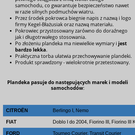
samochodu, co gwarantuje bezpieczeństwo nawet
w razie silnych podmuchów wiatru.
Przez środek pokrowca biegnie napis z nazwą i logo
firmy Kegel-Błażusiak oraz nazwą materiału.
Pokrowiec przystosowany zarówno do doraźnego
jak i długotrwałego stosowania.
Po złożeniu plandeka ma niewielkie wymiary i
jest
bardzo lekka
.
Praktyczna torba ułatwia przechowywanie plandeki.
Produkt sprawdzony - wielokrotnie przetestowany.
Plandeka pasuje do następujących marek i modeli
samochodów
:
CITROËN
Berlingo I, Nemo
FIAT
Doblo I do 2004, Fiorino III, Fiorino II
FORD
Tourneo Courier, Transit Courier