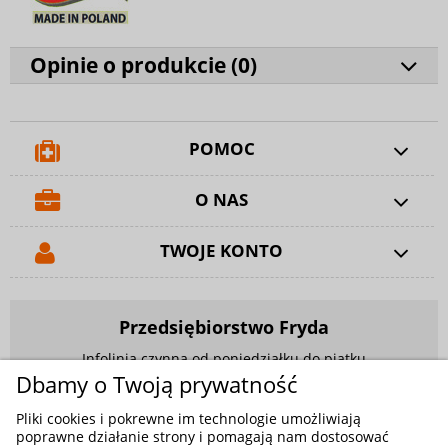
Opinie o produkcie (
0
)
POMOC
O NAS
TWOJE KONTO
Przedsiębiorstwo Fryda
Infolinia czynna od poniedziałku do piątku
w godzinach 9.00 - 17.00
Dbamy o Twoją prywatność
881 703 704
Pliki cookies i pokrewne im technologie umożliwiają
poprawne działanie strony i pomagają nam dostosować