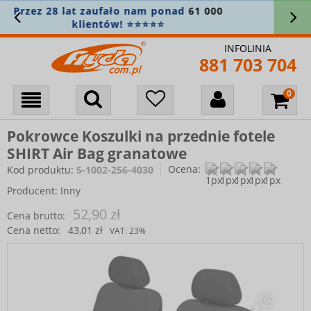
Zamówienie powyżej 400 zł? Wysyłkę
bierzemy na siebie! 🚚
INFOLINIA
881 703 704
Pokrowce Koszulki na przednie fotele
SHIRT Air Bag granatowe
Ocena:
Kod produktu:
5-1002-256-4030
Producent:
Inny
52,90 zł
Cena brutto:
Cena netto:
43,01 zł
VAT:
23%