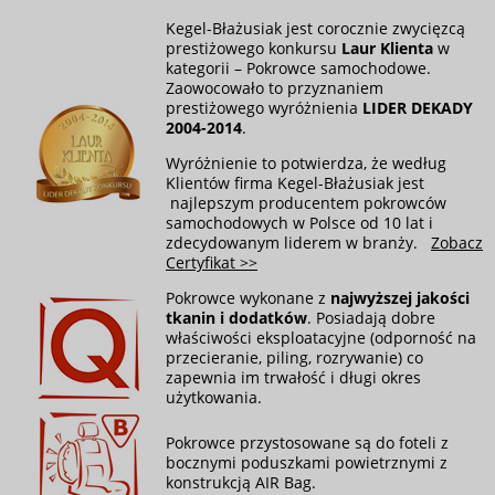
Kegel-Błażusiak jest corocznie zwycięzcą
prestiżowego konkursu
Laur Klienta
w
kategorii – Pokrowce samochodowe.
Zaowocowało to przyznaniem
prestiżowego wyróżnienia
LIDER DEKADY
2004-2014
.
Wyróżnienie to potwierdza, że według
Klientów firma Kegel-Błażusiak jest
najlepszym producentem pokrowców
samochodowych w Polsce od 10 lat i
zdecydowanym liderem w branży.
Zobacz
Certyfikat >>
Pokrowce wykonane z
najwyższej jakości
tkanin i dodatków
. Posiadają dobre
właściwości eksploatacyjne (odporność na
przecieranie, piling, rozrywanie) co
zapewnia im trwałość i długi okres
użytkowania.
Pokrowce przystosowane są do foteli z
bocznymi poduszkami powietrznymi z
konstrukcją AIR Bag.