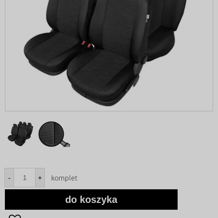
komplet
-
+
do koszyka