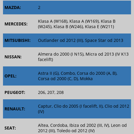
MAZDA:
2
Klasa A (W168), Klasa A (W169), Klasa B
MERCEDES:
(W245), Klasa B (W246), Klasa E (W211)
MITSUBISHI:
Outlander od 2012 (III), Space Star od 2013
Almera do 2000 (I N15), Micra od 2013 (IV K13
NISSAN:
facelift)
Astra II (G), Combo, Corsa do 2000 (A, B),
OPEL:
Corsa od 2000 (C, D), Mokka
PEUGEOT:
206, 207, 208
Captur, Clio do 2005 (I facelift, II), Clio od 2012
RENAULT:
(IV)
Altea, Cordoba, Ibiza od 2002 (III, IV), Leon od
SEAT:
2012 (III), Toledo od 2012 (IV)