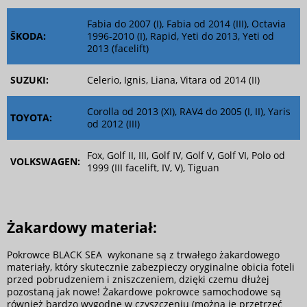
Fabia do 2007 (I), Fabia od 2014 (III), Octavia
ŠKODA:
1996-2010 (I), Rapid, Yeti do 2013, Yeti od
2013 (facelift)
SUZUKI:
Celerio, Ignis, Liana, Vitara od 2014 (II)
Corolla od 2013 (XI), RAV4 do 2005 (I, II), Yaris
TOYOTA:
od 2012 (III)
Fox, Golf II, III, Golf IV, Golf V, Golf VI, Polo od
VOLKSWAGEN:
1999 (III facelift, IV, V), Tiguan
Żakardowy materiał:
Pokrowce BLACK SEA wykonane są z trwałego żakardowego
materiały, który skutecznie zabezpieczy oryginalne obicia foteli
przed pobrudzeniem i zniszczeniem, dzięki czemu dłużej
pozostaną jak nowe! Żakardowe pokrowce samochodowe są
również bardzo wygodne w czyszczeniu (można je przetrzeć