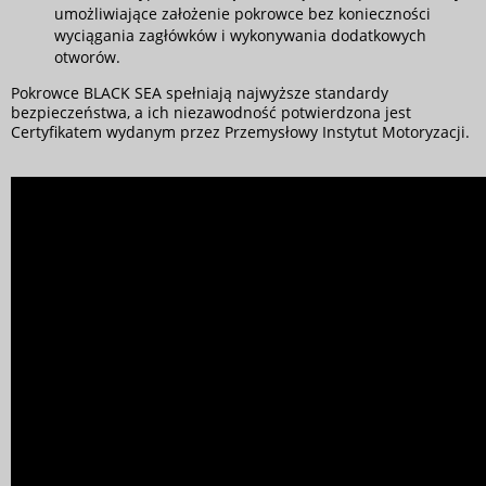
umożliwiające założenie pokrowce bez konieczności
wyciągania zagłówków i wykonywania dodatkowych
otworów.
Pokrowce BLACK SEA spełniają najwyższe standardy
bezpieczeństwa, a ich niezawodność potwierdzona jest
Certyfikatem wydanym przez Przemysłowy Instytut Motoryzacji.