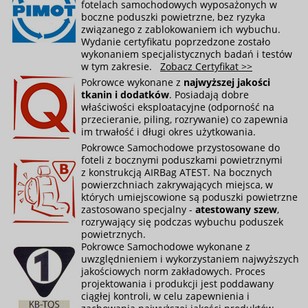
fotelach samochodowych wyposażonych w
boczne poduszki powietrzne, bez ryzyka
związanego z zablokowaniem ich wybuchu.
Wydanie certyfikatu poprzedzone zostało
wykonaniem specjalistycznych badań i testów
w tym zakresie.
Zobacz Certyfikat >>
Pokrowce wykonane z
najwyższej jakości
tkanin i dodatków
. Posiadają dobre
właściwości eksploatacyjne (odporność na
przecieranie, piling, rozrywanie) co zapewnia
im trwałość i długi okres użytkowania.
Pokrowce Samochodowe przystosowane do
foteli z bocznymi poduszkami powietrznymi
z konstrukcją AIRBag ATEST. Na bocznych
powierzchniach zakrywających miejsca, w
których umiejscowione są poduszki powietrzne
zastosowano specjalny -
atestowany szew
,
rozrywający się podczas wybuchu poduszek
powietrznych.
Pokrowce Samochodowe wykonane z
uwzględnieniem i wykorzystaniem najwyższych
jakościowych norm zakładowych. Proces
projektowania i produkcji jest poddawany
ciągłej kontroli, w celu zapewnienia i