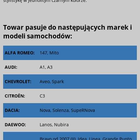
stylistykę w jednolitym czarnym kolorze.
Towar pasuje do następujących marek i
modeli samochodów:
ALFA ROMEO:
147, Mito
AUDI:
A1, A3
CHEVROLET:
Aveo, Spark
CITROËN:
C3
DACIA:
Nova, Solenza, SupeRNova
DAEWOO:
Lanos, Nubira
Bravo od 2007 (II), Idea, Linea, Grande Punto