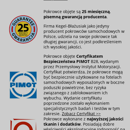
Pokrowce objęte są
25 miesięczną
,
pisemną gwarancją producenta
.
Firma Kegel-Błażusiak jako jedyny
producent pokrowców samochodowych w
Polsce, udziela na swoje pokrowce tak
długiej gwarancji, co jest podkreśleniem
ich wysokiej jakości.
Pokrowce objęte
Certyfikatem
Bezpieczeństwa PIMOT
B28, wydanym
przez Przemysłowy Instytut Motoryzacji.
Certyfikat potwierdza, że pokrowce mogą
być bezpiecznie użytkowane na fotelach
samochodowych wyposażonych w boczne
poduszki powietrzne, bez ryzyka
związanego z zablokowaniem ich
wybuchu. Wydanie certyfikatu
poprzedzone zostało wykonaniem
specjalistycznych badań i testów w tym
zakresie.
Zobacz Certyfikat >>
Pokrowce wykonane z
najwyższej jakości
tkanin i dodatków
. Posiadają dobre
właściwości eksploatacyjne (odporność na