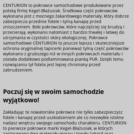
CENTURION to pokrowce samochodowe produkowane przez
polską firmę Kegel-Błażusiak. Środkowa część pokrowców
wykonana jest z mocnego żakardowego materiały, który dobrze
zabezpiecza przednie fotele i tylną kanapę przed
zniszczeniem. Boki pokrowców, które najczęściej się brudzą i
przecierają, wykonano natomiast z bardzo trwałej i łatwej do
utrzymania w czystości skóry ekologicznej. Pokrowce
samochodowe CENTURION to jeszcze lepsza i skuteczniejsze
ochrona oryginalnej tapicerki ponieważ tylną część pokrowców
wykonano z grubszego niż w innych pokrowcach materiału i
została dodatkowo podlaminowana pianką PUR. Dzięki temu
rozwiązaniu tył fotela jest lepiej chroniony przed
zabrudzeniem.
Poczuj się w swoim samochodzie
wyjątkowo!
Zakładając te nowatorskie pokrowce nie tylko zabezpieczysz
fotele i kanapę przed uszkodzeniem ale co niezwykle istotne
nadasz wnętrzu swojego samochodu charakteru. CENTURION
to pierwsze pokrowce marki Kegel-Błażusiak, w których
zastosowano dwa materiały mocny i trwały żakard oraz