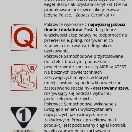
Kegel-Błażusiak uzyskała certyfikat TÜV na
produkowane pokrowce jako pierwsza i
jedyna Polsce.
Zobacz Certyfikat >>
Pokrowce wykonane z
najwyższej jakości
tkanin i dodatków
. Posiadają dobre
właściwości eksploatacyjne (odporność na
przecieranie, piling, rozrywanie) co
zapewnia im trwałość i długi okres
użytkowania.
Pokrowce Samochodowe przystosowane
do foteli z bocznymi poduszkami
powietrznymi z konstrukcją AIRBag ATEST.
Na bocznych powierzchniach
zakrywających miejsca, w których
umiejscowione są poduszki powietrzne
zastosowano specjalny -
atestowany szew
,
rozrywający się podczas wybuchu
poduszek powietrznych.
Pokrowce Samochodowe wykonane z
uwzględnieniem i wykorzystaniem
najwyższych jakościowych norm
zakładowych. Proces projektowania i
produkcji jest poddawany ciągłej kontroli,
w celu zapewnienia i zachowania