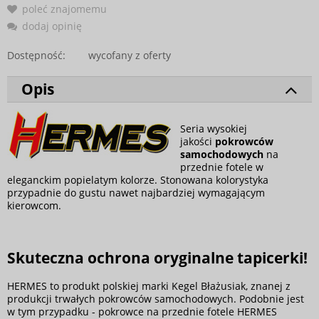
poleć znajomemu
dodaj opinię
Dostępność:
wycofany z oferty
Opis
Seria wysokiej
jakości
pokrowców
samochodowych
na
przednie fotele w
eleganckim popielatym kolorze. Stonowana kolorystyka
przypadnie do gustu nawet najbardziej wymagającym
kierowcom.
Skuteczna ochrona oryginalne tapicerki!
HERMES to produkt polskiej marki Kegel Błażusiak, znanej z
produkcji trwałych pokrowców samochodowych. Podobnie jest
w tym przypadku - pokrowce na przednie fotele HERMES