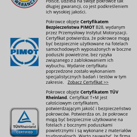
Polsce, udziela na swoje pokrowce tak
długiej gwarancji, co jest podkreśleniem
ich wysokiej jakości.
Pokrowce objęte
Certyfikatem
Bezpieczeństwa PIMOT
B28, wydanym
przez Przemysłowy Instytut Motoryzacji.
Certyfikat potwierdza, że pokrowce mogą
być bezpiecznie użytkowane na fotelach
samochodowych wyposażonych w boczne
poduszki powietrzne, bez ryzyka
związanego z zablokowaniem ich
wybuchu. Wydanie certyfikatu
poprzedzone zostało wykonaniem
specjalistycznych badań i testów w tym
zakresie.
Zobacz Certyfikat >>
Pokrowce objęte
Certyfikatem TÜV
Rheinland
. Certyfikat T+M jest
całościowym certyfikatem,
potwierdzającym jakość i bezpieczeństwo
pokrowców. Potwierdza on, że pokrowce
mogą być bezpiecznie użytkowane na
fotelach z bocznymi poduszkami
powietrznymi i są wykonane z materiałów
trudnopalnych. Warto zauważyć, że firma