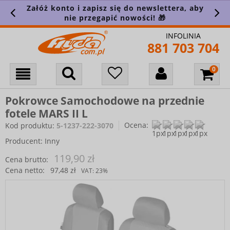
Załóż konto i zapisz się do newslettera, aby
nie przegapić nowości! 🎁
INFOLINIA
881 703 704
Pokrowce Samochodowe na przednie
fotele MARS II L
Ocena:
Kod produktu:
5-1237-222-3070
Producent:
Inny
119,90 zł
Cena brutto:
Cena netto:
97,48 zł
VAT:
23%