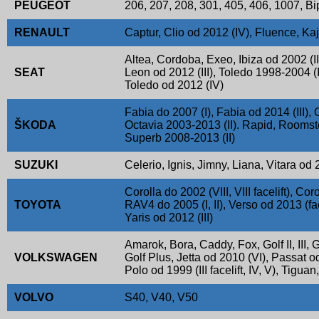
PEUGEOT
206, 207, 208, 301, 405, 406, 1007, Bi
RENAULT
Captur, Clio od 2012 (IV), Fluence, Ka
Altea, Cordoba, Exeo, Ibiza od 2002 (III,
SEAT
Leon od 2012 (III), Toledo 1998-2004 (II
Toledo od 2012 (IV)
Fabia do 2007 (I), Fabia od 2014 (III), 
ŠKODA
Octavia 2003-2013 (II). Rapid, Roomste
Superb 2008-2013 (II)
SUZUKI
Celerio, Ignis, Jimny, Liana, Vitara od 2
Corolla do 2002 (VIII, VIII facelift), Cor
TOYOTA
RAV4 do 2005 (I, II), Verso od 2013 (facel
Yaris od 2012 (III)
Amarok, Bora, Caddy, Fox, Golf II, III, Go
VOLKSWAGEN
Golf Plus, Jetta od 2010 (VI), Passat o
Polo od 1999 (III facelift, IV, V), Tigua
VOLVO
S40, V40, V50