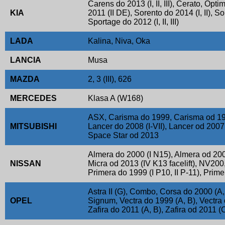
Carens do 2013 (I, II, III), Cerato, Opti
KIA
2011 (II DE), Sorento do 2014 (I, II), So
Sportage do 2012 (I, II, III)
LADA
Kalina, Niva, Oka
LANCIA
Musa
MAZDA
2, 3 (III), 626
MERCEDES
Klasa A (W168)
ASX, Carisma do 1999, Carisma od 1999
MITSUBISHI
Lancer do 2008 (I-VII), Lancer od 2007 (
Space Star od 2013
Almera do 2000 (I N15), Almera od 200
NISSAN
Micra od 2013 (IV K13 facelift), NV200,
Primera do 1999 (I P10, II P-11), Primer
Astra II (G), Combo, Corsa do 2000 (A,
OPEL
Signum, Vectra do 1999 (A, B), Vectra o
Zafira do 2011 (A, B), Zafira od 2011 (