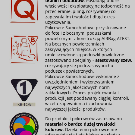
tkanin i dodatków
. Posiadają dobre
właściwości eksploatacyjne (odporność na
przecieranie, piling, rozrywanie) co
zapewnia im trwałość i długi okres
użytkowania.
Pokrowce Samochodowe przystosowane
do foteli z bocznymi poduszkami
powietrznymi z konstrukcją AIRBag ATEST.
Na bocznych powierzchniach
zakrywających miejsca, w których
umiejscowione są poduszki powietrzne
zastosowano specjalny -
atestowany szew
,
rozrywający się podczas wybuchu
poduszek powietrznych.
Pokrowce Samochodowe wykonane z
uwzględnieniem i wykorzystaniem
najwyższych jakościowych norm
zakładowych. Proces projektowania i
produkcji jest poddawany ciągłej kontroli,
w celu zapewnienia i zachowania
najwyższej jakości produktów.
Do produkcji pokrowców zastosowano
materiał o bardzo dużej trwałości
kolorów
. Dzięki temu pokrowce nie
odbarwiają się i nie blakną na słońcu.