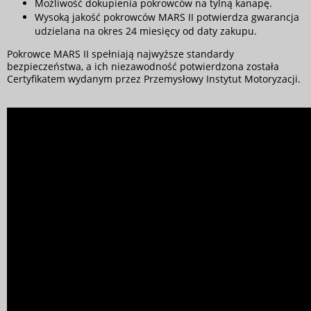
Możliwość dokupienia pokrowców na tylną kanapę.
Wysoką jakość pokrowców MARS II potwierdza gwarancja
udzielana na okres 24 miesięcy od daty zakupu.
Pokrowce MARS II spełniają najwyższe standardy
bezpieczeństwa, a ich niezawodność potwierdzona została
Certyfikatem wydanym przez Przemysłowy Instytut Motoryzacji.