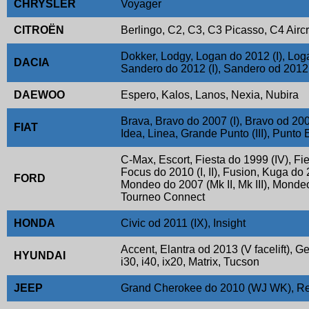
CHRYSLER
Voyager
CITROËN
Berlingo, C2, C3, C3 Picasso, C4 Air
Dokker, Lodgy, Logan do 2012 (I), Log
DACIA
Sandero do 2012 (I), Sandero od 2012
DAEWOO
Espero, Kalos, Lanos, Nexia, Nubira
Brava, Bravo do 2007 (I), Bravo od 2007 
FIAT
Idea, Linea, Grande Punto (III), Punto 
C-Max, Escort, Fiesta do 1999 (IV), Fies
Focus do 2010 (I, II), Fusion, Kuga do 2
FORD
Mondeo do 2007 (Mk II, Mk III), Monde
Tourneo Connect
HONDA
Civic od 2011 (IX), Insight
Accent, Elantra od 2013 (V facelift), Get
HYUNDAI
i30, i40, ix20, Matrix, Tucson
JEEP
Grand Cherokee do 2010 (WJ WK), R