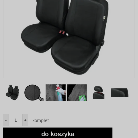
komplet
-
+
do koszyka