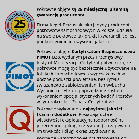
Pokrowce objęte są
25 miesięczną
,
pisemną
gwarancją producenta
.
Firma Kegel-Błażusiak jako jedyny producent
pokrowców samochodowych w Polsce, udziela
na swoje pokrowce tak długiej gwarancji, co jest
podkreśleniem ich wysokiej jakości.
Pokrowce objęte
Certyfikatem Bezpieczeństwa
PIMOT
B28, wydanym przez Przemysłowy
Instytut Motoryzacji. Certyfikat potwierdza, że
pokrowce mogą być bezpiecznie użytkowane na
fotelach samochodowych wyposażonych w
boczne poduszki powietrzne, bez ryzyka
związanego z zablokowaniem ich wybuchu.
Wydanie certyfikatu poprzedzone zostało
wykonaniem specjalistycznych badań i testów
w tym zakresie.
Zobacz Certyfikat >>
Pokrowce wykonane z
najwyższej jakości
tkanin i dodatków
. Posiadają dobre
właściwości eksploatacyjne (odporność na
przecieranie, piling, rozrywanie) co zapewnia
im trwałość i długi okres użytkowania.
Pokrowce Samochodowe przystosowane do