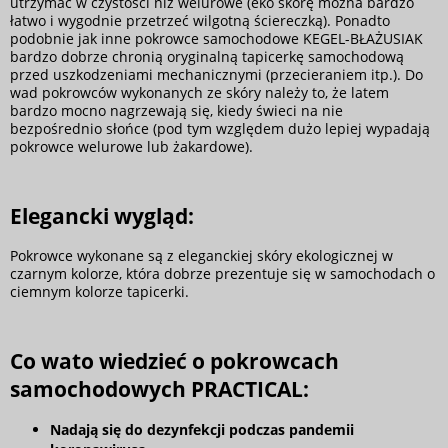
utrzymać w czystości niż welurowe (eko skórę można bardzo
łatwo i wygodnie przetrzeć wilgotną ściereczką). Ponadto
podobnie jak inne pokrowce samochodowe KEGEL-BŁAŻUSIAK
bardzo dobrze chronią oryginalną tapicerkę samochodową
przed uszkodzeniami mechanicznymi (przecieraniem itp.). Do
wad pokrowców wykonanych ze skóry należy to, że latem
bardzo mocno nagrzewają się, kiedy świeci na nie
bezpośrednio słońce (pod tym względem dużo lepiej wypadają
pokrowce welurowe lub żakardowe).
Elegancki wygląd:
Pokrowce wykonane są z eleganckiej skóry ekologicznej w
czarnym kolorze, która dobrze prezentuje się w samochodach o
ciemnym kolorze tapicerki.
Co wato wiedzieć o pokrowcach
samochodowych PRACTICAL:
Nadają się do dezynfekcji podczas pandemii