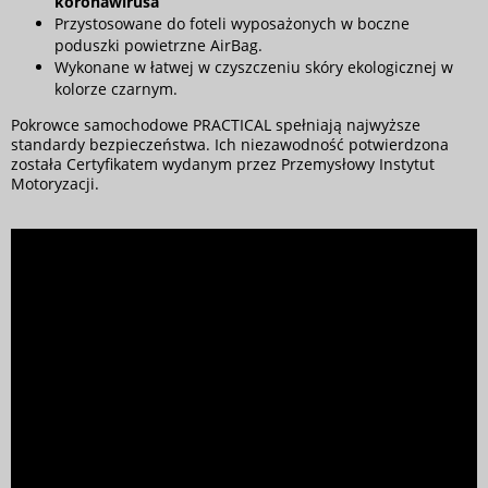
koronawirusa
Przystosowane do foteli wyposażonych w boczne
poduszki powietrzne AirBag.
Wykonane w łatwej w czyszczeniu skóry ekologicznej w
kolorze czarnym.
Pokrowce samochodowe PRACTICAL spełniają najwyższe
standardy bezpieczeństwa. Ich niezawodność potwierdzona
została Certyfikatem wydanym przez Przemysłowy Instytut
Motoryzacji.