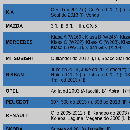
Cee'd do 2012 (I), Cee'd od 2012 (II), R
KIA
Soul do 2013 (I), Venga
MAZDA
3 (I, II), 6 (I, II, III), CX-5
Klasa A (W169), Klasa B (W245), Klas
MERCEDES
Klasa C (W202), Klasa C (W203), Kla
Klasa E (W211), Klasa GLK (X204)
MITSUBISHI
Outlander do 2012 (I, II), Space Star d
Juke do 2014, Juke od 2014 (facelift), 
NISSAN
Note od 2012 (II), Pulsar od 2014 (C13),
Trail od 2013 (III)
OPEL
Agila od 2003 (A facelift, B), Astra III (
PEUGEOT
307, 308 do 2013 (I), 308 od 2013 (II)
Clio 2005-2012 (III), Kangoo do 2003 (I)
RENAULT
Koleos, Laguna, Megane do 2008 (I, II
ŠKODA
Superb od 2013 (II facelift, III)