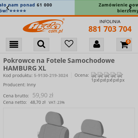
Zamówienie powyżej 400 zł? Wysyłkę
bierzemy na siebie! 🚚
INFOLINIA
881 703 704
Pokrowce na Fotele Samochodowe
HAMBURG XL
Ocena:
Kod produktu:
5-9130-219-3024
Producent:
Inny
59,90 zł
Cena brutto:
Cena netto:
48,70 zł
VAT:
23%