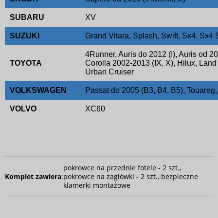
SUBARU
XV
SUZUKI
Grand Vitara, Splash, Swift, Sx4, Sx
4Runner, Auris do 2012 (I), Auris od 20
TOYOTA
Corolla 2002-2013 (IX, X), Hilux, Land 
Urban Cruiser
VOLKSWAGEN
Passat do 2005 (B3, B4, B5), Touareg,
VOLVO
XC60
pokrowce na przednie fotele - 2 szt.,
Komplet zawiera
:
pokrowce na zagłówki - 2 szt., bezpieczne
klamerki montażowe