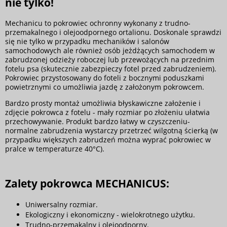
nie tylko!
Mechanicu to pokrowiec ochronny wykonany z trudno-
przemakalnego i olejoodpornego ortalionu. Doskonale sprawdzi
się nie tylko w przypadku mechaników i salonów
samochodowych ale również osób jeżdżących samochodem w
zabrudzonej odzieży roboczej lub przewożących na przednim
fotelu psa (skutecznie zabezpieczy fotel przed zabrudzeniem).
Pokrowiec przystosowany do foteli z bocznymi poduszkami
powietrznymi co umożliwia jazdę z założonym pokrowcem.
Bardzo prosty montaż umożliwia błyskawiczne założenie i
zdjęcie pokrowca z fotelu - mały rozmiar po złożeniu ułatwia
przechowywanie. Produkt bardzo łatwy w czyszczeniu-
normalne zabrudzenia wystarczy przetrzeć wilgotną ścierką (w
przypadku większych zabrudzeń można wyprać pokrowiec w
pralce w temperaturze 40°C).
Zalety pokrowca MECHANICUS:
Uniwersalny rozmiar.
Ekologiczny i ekonomiczny - wielokrotnego użytku.
Trudno-przemakalny i olejoodporny.