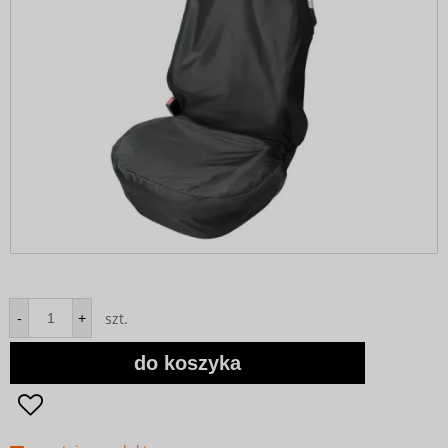
szt.
-
+
do koszyka