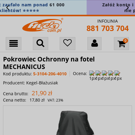
Załóż konto i zapisz się do newslettera, aby
nie przegapić nowości! 🎁
INFOLINIA
881 703 704
Pokrowiec Ochronny na fotel
MECHANICUS
Ocena:
Kod produktu:
5-3104-206-4010
Producent:
Kegel-Błażusiak
21,90 zł
Cena brutto:
Cena netto:
17,80 zł
VAT:
23%