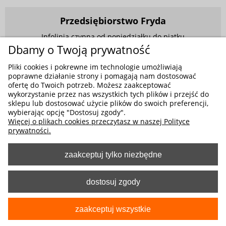
Przedsiębiorstwo Fryda
Infolinia czynna od poniedziałku do piątku
w godzinach 9.00 - 17.00
Dbamy o Twoją prywatność
881 703 704
Pliki cookies i pokrewne im technologie umożliwiają
poprawne działanie strony i pomagają nam dostosować
E-mail:
sklep@fryda.com.pl
ofertę do Twoich potrzeb. Możesz zaakceptować
wykorzystanie przez nas wszystkich tych plików i przejść do
Sklepy stacjonarne:
sklepu lub dostosować użycie plików do swoich preferencji,
ul. Składowa 26, 34-400 Nowy Targ
wybierając opcję "Dostosuj zgody".
Więcej o plikach cookies przeczytasz w naszej Polityce
ul. Żywiecka 91, 43-300 Bielsko-Biała
prywatności.
zaakceptuj tylko niezbędne
MOŻLIWE FORMY PŁATNOŚCI
dostosuj zgody
zaakceptuj wszystkie
pokaż pełną wersję strony