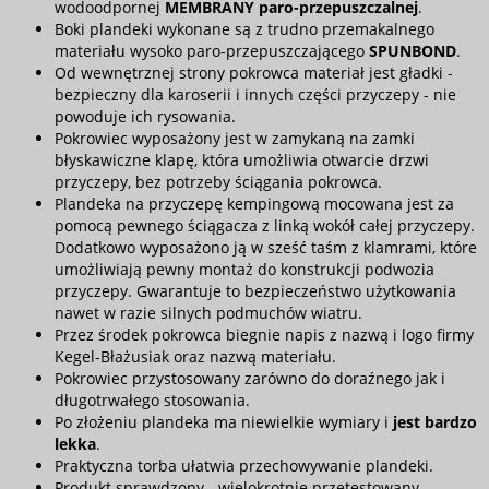
wodoodpornej
MEMBRANY paro-przepuszczalnej
.
Boki plandeki wykonane są z trudno przemakalnego
materiału wysoko paro-przepuszczającego
SPUNBOND
.
Od wewnętrznej strony pokrowca materiał jest gładki -
bezpieczny dla karoserii i innych części przyczepy - nie
powoduje ich rysowania.
Pokrowiec wyposażony jest w zamykaną na zamki
błyskawiczne klapę, która umożliwia otwarcie drzwi
przyczepy, bez potrzeby ściągania pokrowca.
Plandeka na przyczepę kempingową mocowana jest za
pomocą pewnego ściągacza z linką wokół całej przyczepy.
Dodatkowo wyposażono ją w sześć taśm z klamrami, które
umożliwiają pewny montaż do konstrukcji podwozia
przyczepy. Gwarantuje to bezpieczeństwo użytkowania
nawet w razie silnych podmuchów wiatru.
Przez środek pokrowca biegnie napis z nazwą i logo firmy
Kegel-Błażusiak oraz nazwą materiału.
Pokrowiec przystosowany zarówno do doraźnego jak i
długotrwałego stosowania.
Po złożeniu plandeka ma niewielkie wymiary i
jest bardzo
lekka
.
Praktyczna torba ułatwia przechowywanie plandeki.
Produkt sprawdzony - wielokrotnie przetestowany.