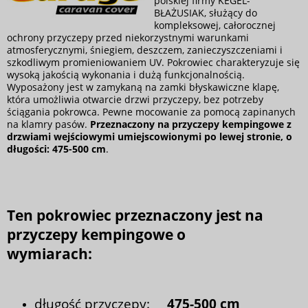
polskiej firmy KEGEL-
BŁAŻUSIAK, służący do
kompleksowej, całorocznej
ochrony przyczepy przed niekorzystnymi warunkami
atmosferycznymi, śniegiem, deszczem, zanieczyszczeniami i
szkodliwym promieniowaniem UV. Pokrowiec charakteryzuje się
wysoką jakością wykonania i dużą funkcjonalnością.
Wyposażony jest w zamykaną na zamki błyskawiczne klapę,
która umożliwia otwarcie drzwi przyczepy, bez potrzeby
ściągania pokrowca. Pewne mocowanie za pomocą zapinanych
na klamry pasów.
Przeznaczony na przyczepy kempingowe z
drzwiami wejściowymi umiejscowionymi po lewej stronie, o
długości: 475-500 cm
.
Ten pokrowiec przeznaczony jest na
przyczepy kempingowe o
wymiarach:
długość przyczepy:
475-500 cm