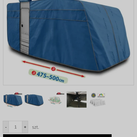
szt.
-
+