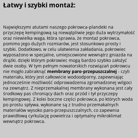
Łatwy i szybki montaż:
Największymi atutami naszego pokrowca-plandeki na
przyczepę kempingową są niewątpliwie jego duża wytrzymałość
oraz niewielka waga, która sprawia, że montaż pokrowca,
pomimo jego dużych rozmiarów, jest stosunkowo prosty i
szybki. Dodatkowo, w celu ułatwienia zakładania, pokrowiec
wyposażono w specjalne, umiejscowione wewnątrz gniazda na
drążki, dzięki którym pokrowiec mogą bardzo szybko założyć
dwie osoby. W tym pełnym nowatorskich rozwiązań pokrowcu
nie mogło zabraknąć
membrany paro-przepuszczalnej
- czyli
materiału, który jest całkowicie wodoodporny, zapewniając
jednocześnie możliwość odprowadzenia zgromadzonej wilgoci
na zewnątrz. Z nieprzemakalnej membrany wykonana jest cały
środkowy pas chroniący dach oraz przód i tył przyczepy
kempingowej. Z kolei boczne części pokrowca, po których woda
po prostu spływa, wykonane są z trudno przemakalnych
materiałów wysoko paro-przepuszczalnych, co zapewnia
prawidłową cyrkulację powietrza i optymalny mikroklimat
wewnątrz pokrowca.