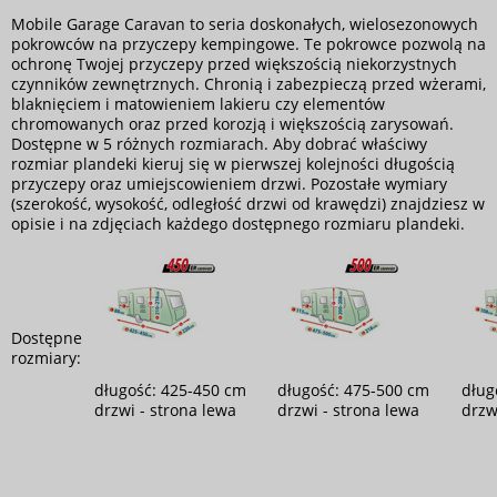
Mobile Garage Caravan to seria doskonałych, wielosezonowych
pokrowców na przyczepy kempingowe. Te pokrowce pozwolą na
ochronę Twojej przyczepy przed większością niekorzystnych
czynników zewnętrznych. Chronią i zabezpieczą przed wżerami,
blaknięciem i matowieniem lakieru czy elementów
chromowanych oraz przed korozją i większością zarysowań.
Dostępne w 5 różnych rozmiarach. Aby dobrać właściwy
rozmiar plandeki kieruj się w pierwszej kolejności długością
przyczepy oraz umiejscowieniem drzwi. Pozostałe wymiary
(szerokość, wysokość, odległość drzwi od krawędzi) znajdziesz w
opisie i na zdjęciach każdego dostępnego rozmiaru plandeki.
Dostępne
rozmiary:
długość: 425-450 cm
długość: 475-500 cm
dług
drzwi - strona lewa
drzwi - strona lewa
drzw