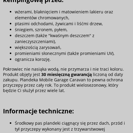
wżerami, blaknięciem i matowieniem lakieru oraz
elementów chromowanych,
ptasimi odchodami, żywicami i liśćmi drzew,
śniegiem, szronem, pyłem,
deszczem (także "kwaśnym deszczem" z
zanieczyszczeniami),
większością zarysowań,
promieniami słonecznymi (także promieniami UV),
ogranicza korozję.
Pokrowiec nie nasiąka wodą, nie przymarza i nie traci koloru.
Produkt objęty jest
30 miesięczną gwarancją
liczoną od daty
zakupu. Plandeka Mobile Garage Caravan to pewna ochrona
przyczepy przez cały rok. To produkt wielosezonowy, który
będzie Ci służył przez wiele lat.
Informacje techniczne:
Środkowy pas plandeki ciągnący się przez dach, przód i
tył przyczepy wykonany jest z trzywarstwowej