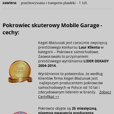
zawiera
:
- 1 szt.
przechowywania i transportu plandeki
Pokrowiec skuterowy Mobile Garage -
cechy:
Kegel-Błażusiak jest corocznie zwycięzcą
prestiżowego konkursu
Laur Klienta
w
kategorii – Pokrowce samochodowe.
Zaowocowało to przyznaniem
prestiżowego wyróżnienia
LIDER DEKADY
2004-2014
.
Wyróżnienie to potwierdza, że według
Klientów firma Kegel-Błażusiak jest
najlepszym producentem pokrowców
samochodowych w Polsce od 10 lat i
zdecydowanym liderem w branży.
Zobacz
Certyfikat >>
Pokrowce objęte są
25 miesięczną
,
pisemną gwarancją producenta
.