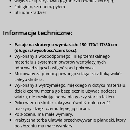
większością zarysowań (ogranicza również korozję),
śniegiem, szronem, pyłem
utrudni kradzież
Informacje techniczne:
Pasuje na skutery o wymiarach: 150-170/117/80 cm
(długość/wysokość/szerokość).
Wykonany z wodoodpornego i nieprzemakalnego
materiału z systemem otworów wentylacyjnych
odprowadzających wilgoć spod pokrowca.
Mocowany za pomocą pewnego ściągacza z linką wokół
całego skutera.
Wykonany z wytrzymałego, miękkiego w dotyku materiału,
dzięki czemu można go bezpiecznie używać podczas
wiatru, nie ryzykując porwania go czy starcia lakieru.
Pokrowiec na skuter zakrywa również dolną cześć
maszyny, dzięki czemu lepiej ją chroni.
Po złożeniu ma małe wymiary.
Praktyczna torba ułatwia przechowywanie plandeki, który
po złożeniu ma małe wymiary.