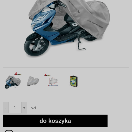
szt.
-
+
do koszyka