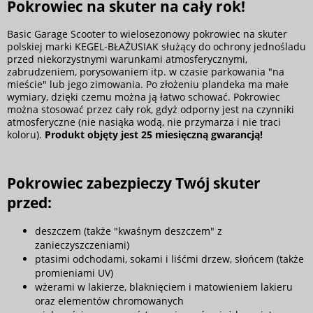
Pokrowiec na skuter na cały rok!
Basic Garage Scooter to wielosezonowy pokrowiec na skuter
polskiej marki KEGEL-BŁAŻUSIAK służący do ochrony jednośladu
przed niekorzystnymi warunkami atmosferycznymi,
zabrudzeniem, porysowaniem itp. w czasie parkowania "na
mieście" lub jego zimowania. Po złożeniu plandeka ma małe
wymiary, dzięki czemu można ją łatwo schować. Pokrowiec
można stosować przez cały rok, gdyż odporny jest na czynniki
atmosferyczne (nie nasiąka wodą, nie przymarza i nie traci
koloru).
Produkt objęty jest 25 miesięczną gwarancją!
Pokrowiec zabezpieczy Twój skuter
przed:
deszczem (także "kwaśnym deszczem" z
zanieczyszczeniami)
ptasimi odchodami, sokami i liśćmi drzew, słońcem (także
promieniami UV)
wżerami w lakierze, blaknięciem i matowieniem lakieru
oraz elementów chromowanych