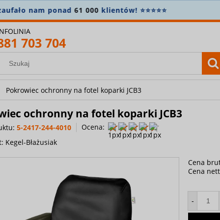
konto i zapisz się do newslettera, aby nie przegapić nowo
INFOLINIA
881 703 704
Pokrowiec ochronny na fotel koparki JCB3
iec ochronny na fotel koparki JCB3
Ocena:
uktu:
5-2417-244-4010
t:
Kegel-Błażusiak
Cena brut
Cena nett
-