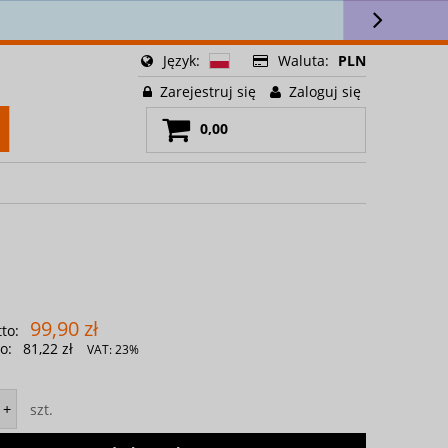
ści! 🎁
Język:
Waluta:
PLN
Zarejestruj się
Zaloguj się
0,00
99,90 zł
to:
o:
81,22 zł
VAT:
23%
szt.
+