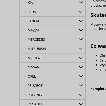
Całoroczn
KIA
przyjazne
LADA
Skutec
LANCIA
Mocny skó
przeciera
MAZDA
MERCEDES
Co wa
MITSUBISHI
Chr
MOSKWICZ
Są 
Wyk
NISSAN
Łat
OPEL
PEUGEOT
Komplet 
POLONEZ
RENAULT