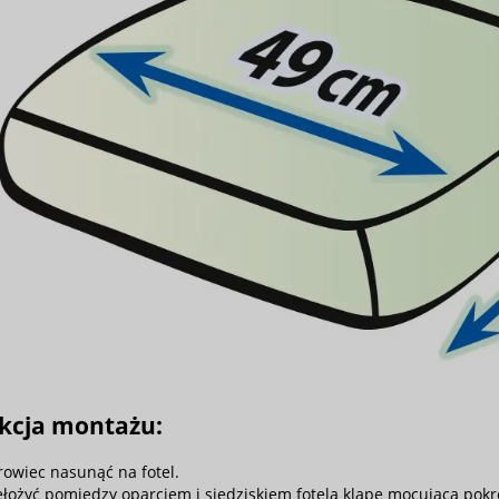
ukcja montażu:
rowiec nasunąć na fotel.
ełożyć pomiędzy oparciem i siedziskiem fotela klapę mocującą pokr