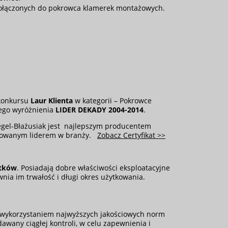
dołączonych do pokrowca klamerek montażowych.
 konkursu
Laur Klienta
w kategorii – Pokrowce
ego wyróżnienia
LIDER DEKADY 2004-2014
.
Kegel-Błażusiak jest najlepszym producentem
ydowanym liderem w branży.
Zobacz Certyfikat >>
atków
. Posiadają dobre właściwości eksploatacyjne
wnia im trwałość i długi okres użytkowania.
wykorzystaniem najwyższych jakościowych norm
awany ciągłej kontroli, w celu zapewnienia i