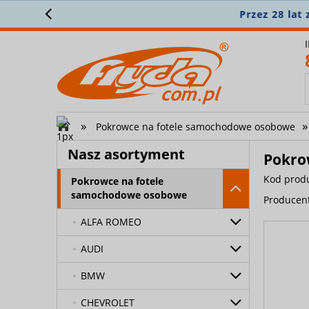
Załóż 
Nowości
Promocje
»
»
Pokrowce na fotele samochodowe osobowe
Miarowe Pokrowce
Nasz asortyment
Samochodowe
Pokrow
Kod prod
Pokrowce na fotele
samochodowe osobowe
Producen
ALFA ROMEO
AUDI
BMW
CHEVROLET