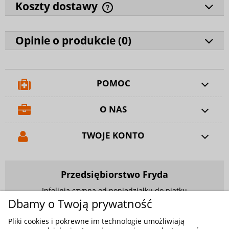
Koszty dostawy
Opinie o produkcie (
0
)
POMOC
O NAS
TWOJE KONTO
Przedsiębiorstwo Fryda
Infolinia czynna od poniedziałku do piątku
w godzinach 9.00 - 17.00
Dbamy o Twoją prywatność
881 703 704
Pliki cookies i pokrewne im technologie umożliwiają