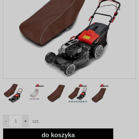
szt.
-
+
do koszyka