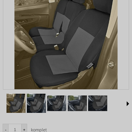
komplet
-
+