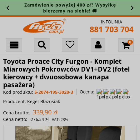
Zamówienie powyżej 400 zł? Wysyłkę
bierzemy na siebie! 🚚
INFOLINIA
881 703 704
Toyota Proace City Furgon - Komplet
Miarowych Pokrowców DV1+DV2 (fotel
kierowcy + dwuosobowa kanapa
pasażera)
Ocena:
Kod produktu:
5-2074-195-3020-3
Producent:
Kegel-Błażusiak
339,90 zł
Cena brutto:
Cena netto:
276,34 zł
VAT:
23%