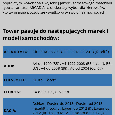
popielatym, wykonana z wysokiej jakości zamszowego materiału
typu alcantara. ARCADIA to doskonały wybór dla kierowców,
którzy pragną poczuć się wyjątkowo w swoich samochodach.
Towar pasuje do następujących marek i
modeli samochodów:
ALFA ROMEO:
Giulietta do 2013 , Giulietta od 2013 (facelift)
A4 do 1999 (B5) , A4 1999-2008 (B5 facelift, B6,
AUDI:
B7) , A4 od 2008 (B8) , A6 od 2004 (C6, C7)
CHEVROLET:
Cruze , Lacetti
CITROËN:
C4 do 2010 (I) , Nemo
Dokker , Duster do 2013 , Duster od 2013
(facelift) , Lodgy , Logan do 2012 (I) , Logan od
DACIA:
2012 (II) , Logan MCV , Sandero do 2012 (I) ,