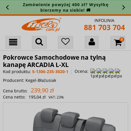
Zamówienie powyżej 400 zł? Wysyłkę
bierzemy na siebie! 🚚
INFOLINIA
881 703 704
Pokrowce Samochodowe na tylną
kanapę ARCADIA L-XL
Ocena:
Kod produktu:
5-1306-235-3020-1
Producent:
Kegel-Błażusiak
239,90 zł
Cena brutto:
Cena netto:
195,04 zł
VAT:
23%