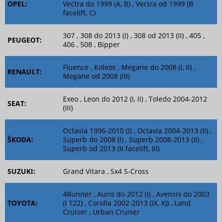
OPEL:
Vectra do 1999 (A, B) , Vectra od 1999 (B
facelift, C)
307 , 308 do 2013 (I) , 308 od 2013 (II) , 405 ,
PEUGEOT:
406 , 508 , Bipper
Fluence , Koleos , Megane do 2008 (I, II) ,
RENAULT:
Megane od 2008 (III)
Exeo , Leon do 2012 (I, II) , Toledo 2004-2012
SEAT:
(III)
Octavia 1996-2010 (I) , Octavia 2004-2013 (II) ,
ŠKODA:
Superb do 2008 (I) , Superb 2008-2013 (II) ,
Superb od 2013 (II facelift, III)
SUZUKI:
Grand Vitara , Sx4 S-Cross
4Runner , Auris do 2012 (I) , Avensis do 2003
TOYOTA:
(I T22) , Corolla 2002-2013 (IX, X)) , Land
Cruiser , Urban Cruiser