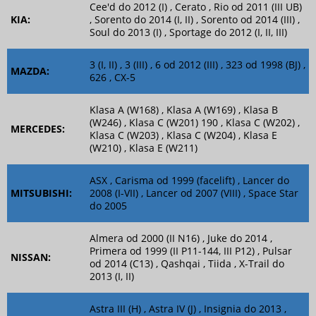
Cee'd do 2012 (I) , Cerato , Rio od 2011 (III UB)
KIA:
, Sorento do 2014 (I, II) , Sorento od 2014 (III) ,
Soul do 2013 (I) , Sportage do 2012 (I, II, III)
3 (I, II) , 3 (III) , 6 od 2012 (III) , 323 od 1998 (BJ) ,
MAZDA:
626 , CX-5
Klasa A (W168) , Klasa A (W169) , Klasa B
(W246) , Klasa C (W201) 190 , Klasa C (W202) ,
MERCEDES:
Klasa C (W203) , Klasa C (W204) , Klasa E
(W210) , Klasa E (W211)
ASX , Carisma od 1999 (facelift) , Lancer do
MITSUBISHI:
2008 (I-VII) , Lancer od 2007 (VIII) , Space Star
do 2005
Almera od 2000 (II N16) , Juke do 2014 ,
Primera od 1999 (II P11-144, III P12) , Pulsar
NISSAN:
od 2014 (C13) , Qashqai , Tiida , X-Trail do
2013 (I, II)
Astra III (H) , Astra IV (J) , Insignia do 2013 ,