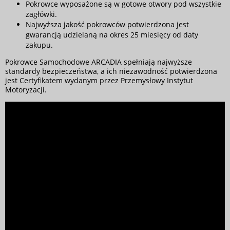
Pokrowce wyposażone są w gotowe otwory pod wszystkie
zagłówki.
Najwyższa jakość pokrowców potwierdzona jest
gwarancją udzielaną na okres 25 miesięcy od daty
zakupu.
Pokrowce Samochodowe ARCADIA spełniają najwyższe
standardy bezpieczeństwa, a ich niezawodność potwierdzona
jest Certyfikatem wydanym przez Przemysłowy Instytut
Motoryzacji.