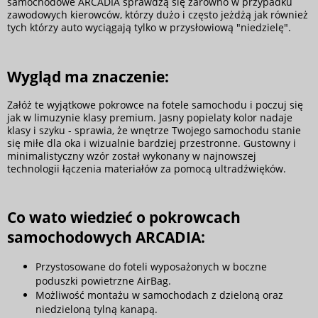
samochodowe ARCADIA sprawdzą się zarówno w przypadku
zawodowych kierowców, którzy dużo i często jeżdżą jak również
tych którzy auto wyciągają tylko w przysłowiową "niedzielę".
Wygląd ma znaczenie:
Załóż te wyjątkowe pokrowce na fotele samochodu i poczuj się
jak w limuzynie klasy premium. Jasny popielaty kolor nadaje
klasy i szyku - sprawia, że wnętrze Twojego samochodu stanie
się miłe dla oka i wizualnie bardziej przestronne. Gustowny i
minimalistyczny wzór został wykonany w najnowszej
technologii łączenia materiałów za pomocą ultradźwięków.
Co wato wiedzieć o pokrowcach
samochodowych ARCADIA:
Przystosowane do foteli wyposażonych w boczne
poduszki powietrzne AirBag.
Możliwość montażu w samochodach z dzieloną oraz
niedzieloną tylną kanapą.