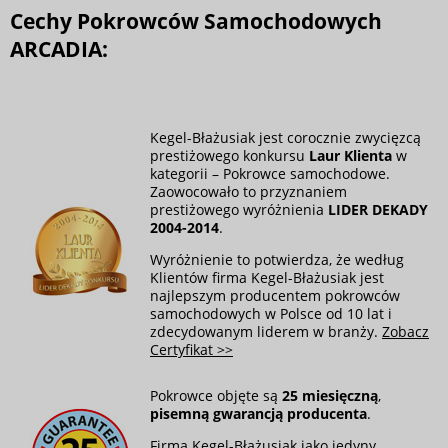
Cechy Pokrowców Samochodowych
ARCADIA:
Kegel-Błażusiak jest corocznie zwycięzcą
prestiżowego konkursu
Laur Klienta
w
kategorii – Pokrowce samochodowe.
Zaowocowało to przyznaniem
prestiżowego wyróżnienia
LIDER DEKADY
2004-2014
.
Wyróżnienie to potwierdza, że według
Klientów firma Kegel-Błażusiak jest
najlepszym producentem pokrowców
samochodowych w Polsce od 10 lat i
zdecydowanym liderem w branży.
Zobacz
Certyfikat >>
Pokrowce objęte są
25 miesięczną
,
pisemną gwarancją producenta
.
Firma Kegel-Błażusiak jako jedyny