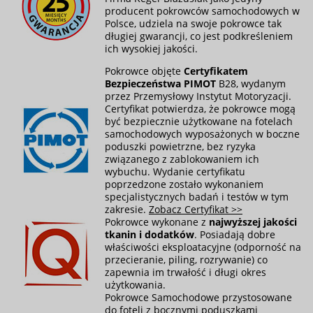
producent pokrowców samochodowych w
Polsce, udziela na swoje pokrowce tak
długiej gwarancji, co jest podkreśleniem
ich wysokiej jakości.
Pokrowce objęte
Certyfikatem
Bezpieczeństwa PIMOT
B28, wydanym
przez Przemysłowy Instytut Motoryzacji.
Certyfikat potwierdza, że pokrowce mogą
być bezpiecznie użytkowane na fotelach
samochodowych wyposażonych w boczne
poduszki powietrzne, bez ryzyka
związanego z zablokowaniem ich
wybuchu. Wydanie certyfikatu
poprzedzone zostało wykonaniem
specjalistycznych badań i testów w tym
zakresie.
Zobacz Certyfikat >>
Pokrowce wykonane z
najwyższej jakości
tkanin i dodatków
. Posiadają dobre
właściwości eksploatacyjne (odporność na
przecieranie, piling, rozrywanie) co
zapewnia im trwałość i długi okres
użytkowania.
Pokrowce Samochodowe przystosowane
do foteli z bocznymi poduszkami