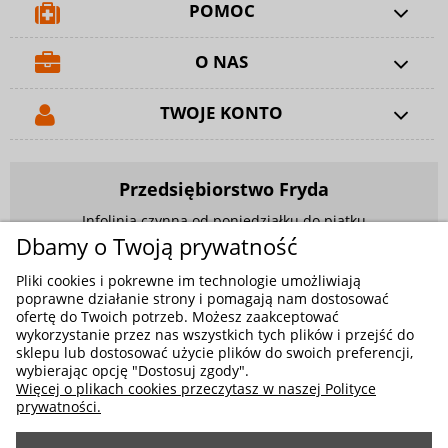
POMOC
O NAS
TWOJE KONTO
Przedsiębiorstwo Fryda
Infolinia czynna od poniedziałku do piątku
w godzinach 9.00 - 17.00
Dbamy o Twoją prywatność
881 703 704
Pliki cookies i pokrewne im technologie umożliwiają
poprawne działanie strony i pomagają nam dostosować
E-mail:
sklep@fryda.com.pl
ofertę do Twoich potrzeb. Możesz zaakceptować
wykorzystanie przez nas wszystkich tych plików i przejść do
Sklepy stacjonarne:
sklepu lub dostosować użycie plików do swoich preferencji,
wybierając opcję "Dostosuj zgody".
ul. Składowa 26, 34-400 Nowy Targ
Więcej o plikach cookies przeczytasz w naszej Polityce
ul. Żywiecka 91, 43-300 Bielsko-Biała
prywatności.