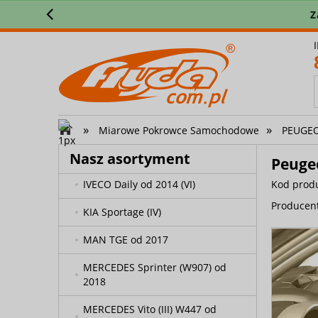
FORD Transit Courier (I) (2014-
Z
2023)
FORD Transit Custom (do
06.2018)
FORD Transit Custom (od
06.2018)
»
»
FORD Transit Custom II (2024-)
Miarowe Pokrowce Samochodowe
PEUGEOT
Nasz asortyment
FORD Transit VIII od 2013
Peuge
IVECO Daily od 2014 (VI)
Kod prod
Producen
KIA Sportage (IV)
MAN TGE od 2017
MERCEDES Sprinter (W907) od
2018
MERCEDES Vito (III) W447 od