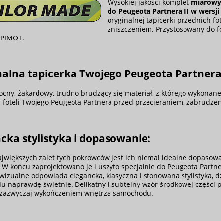
Wysokiej jakości komplet
miarowy
do Peugeota Partnera II w wersji
oryginalnej tapicerki przednich fo
zniszczeniem. Przystosowany do f
t PIMOT.
alna tapicerka Twojego Peugeota Partnera 
cny, żakardowy, trudno brudzący się materiał, z którego wykonane 
 foteli Twojego Peugeota Partnera przed przecieraniem, zabrudzen
cka stylistyka i dopasowanie:
ajwiększych zalet tych pokrowców jest ich niemal idealne dopasow
. W końcu zaprojektowano je i uszyto specjalnie do Peugeota Partne
wizualne odpowiada elegancka, klasyczna i stonowana stylistyka, d
 naprawdę świetnie. Delikatny i subtelny wzór środkowej części p
zazwyczaj wykończeniem wnętrza samochodu.