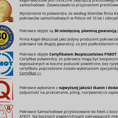
Kegel-Błażusiak jest corocznie zwycięzcą prestiżowego
samochodowe. Zaowocowało to przyznaniem prestiżow
Wyróżnienie to potwierdza, że według Klientów firma K
pokrowców samochodowych w Polsce od 10 lat i zdecy
Pokrowce objęte są
30 miesięczną
,
pisemną gwarancją
Firma Kegel-Błażusiak jako jedyny producent pokrowcó
pokrowce tak długiej gwarancji, co jest podkreśleniem ic
Pokrowce objęte
Certyfikatem Bezpieczeństwa PIMOT
Certyfikat potwierdza, że pokrowce mogą być bezpiecz
wyposażonych w boczne poduszki powietrzne, bez ryzy
certyfikatu poprzedzone zostało wykonaniem specjalist
Certyfikat >>
Pokrowce wykonane z
najwyższej jakości tkanin i dod
(odporność na przecieranie, piling, rozrywanie) co zape
Pokrowce Samochodowe przystosowane do foteli z bocz
ATEST. Na bocznych powierzchniach zakrywających miej