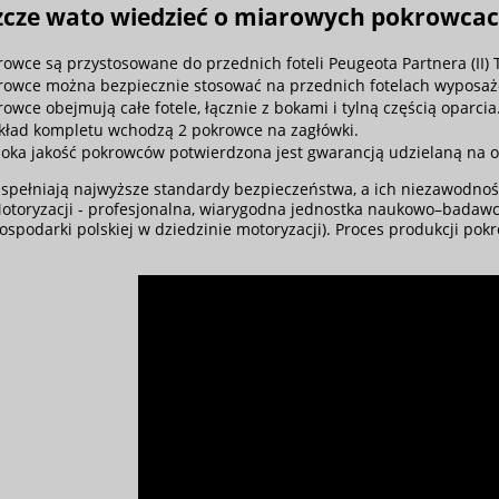
szcze wato wiedzieć o miarowych pokrowcac
rowce są przystosowane do przednich foteli Peugeota Partnera (II) 
rowce można bezpiecznie stosować na przednich fotelach wyposaż
rowce obejmują całe fotele, łącznie z bokami i tylną częścią oparcia
kład kompletu wchodzą 2 pokrowce na zagłówki.
oka jakość pokrowców potwierdzona jest gwarancją udzielaną na o
spełniają najwyższe standardy bezpieczeństwa, a ich niezawodnoś
otoryzacji
- profesjonalna, wiarygodna jednostka naukowo–badawcz
ospodarki polskiej w dziedzinie motoryzacji). Proces produkcji po