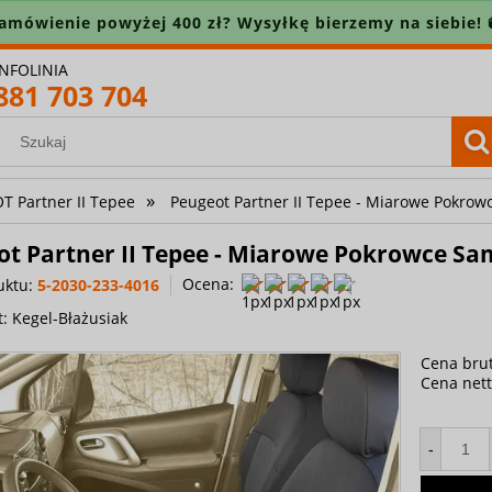
amówienie powyżej 400 zł? Wysyłkę bierzemy na siebie! 
INFOLINIA
881 703 704
»
 Partner II Tepee
Peugeot Partner II Tepee - Miarowe Pokro
ot Partner II Tepee - Miarowe Pokrowce S
Ocena:
uktu:
5-2030-233-4016
t:
Kegel-Błażusiak
Cena brut
Cena nett
-