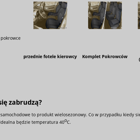
 pokrowce
przednie fotele kierowcy
Komplet Pokrowców
się zabrudzą?
samochodowe to produkt wielosezonowy. Co w przypadku kiedy się
o
 Idealna będzie temperatura 40
C.