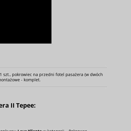
1 szt., pokrowiec na przedni fotel pasażera (w dwóch
i montażowe - komplet.
a II Tepee: