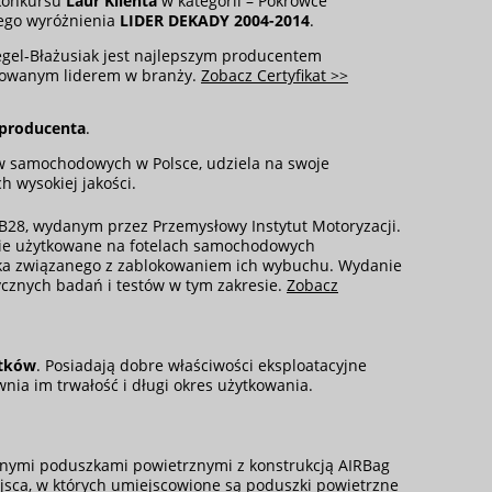
 konkursu
Laur Klienta
w kategorii – Pokrowce
ego wyróżnienia
LIDER DEKADY 2004-2014
.
egel-Błażusiak jest najlepszym producentem
dowanym liderem w branży.
Zobacz Certyfikat >>
 producenta
.
w samochodowych w Polsce, udziela na swoje
h wysokiej jakości.
B28, wydanym przez Przemysłowy Instytut Motoryzacji.
nie użytkowane na fotelach samochodowych
ka związanego z zablokowaniem ich wybuchu. Wydanie
ycznych badań i testów w tym zakresie.
Zobacz
atków
. Posiadają dobre właściwości eksploatacyjne
wnia im trwałość i długi okres użytkowania.
nymi poduszkami powietrznymi z konstrukcją AIRBag
sca, w których umiejscowione są poduszki powietrzne