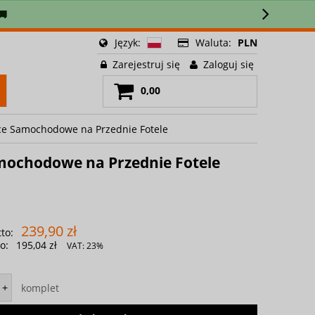
🚚
Język:
Waluta:
PLN
Zarejestruj się
Zaloguj się
0,00
wce Samochodowe na Przednie Fotele
amochodowe na Przednie Fotele
239,90 zł
to:
o:
195,04 zł
VAT:
23%
komplet
+