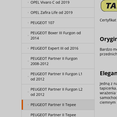
OPEL Vivaro C od 2019
OPEL Zafira Life od 2019
Certyfika
PEUGEOT 107
PEUGEOT Boxer III Furgon od
Orygin
2014
PEUGEOT Expert III od 2016
Bardzo mo
przednich
PEUGEOT Partner II Furgon
2008-2012
Elegan
PEUGEOT Partner II Furgon L1
od 2012
Jedną z n
tapicerka
PEUGEOT Partner II Furgon L2
wrażenia 
od 2012
samochodu
ciemnym 
PEUGEOT Partner II Tepee
PEUGEOT Partner II Tepee