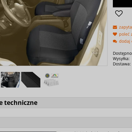
zapyta
poleć
dodaj 
Dostępno
Wysyłka:
Dostawa:
e techniczne