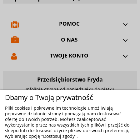
POMOC
O NAS
TWOJE KONTO
Przedsiębiorstwo Fryda
Infolinia czynna od poniedziałku do piątku
w godzinach 9.00 - 17.00
Dbamy o Twoją prywatność
881 703 704
Pliki cookies i pokrewne im technologie umożliwiają
poprawne działanie strony i pomagają nam dostosować
E-mail:
sklep@fryda.com.pl
ofertę do Twoich potrzeb. Możesz zaakceptować
wykorzystanie przez nas wszystkich tych plików i przejść do
Sklepy stacjonarne:
sklepu lub dostosować użycie plików do swoich preferencji,
ul. Składowa 26, 34-400 Nowy Targ
wybierając opcję "Dostosuj zgody".