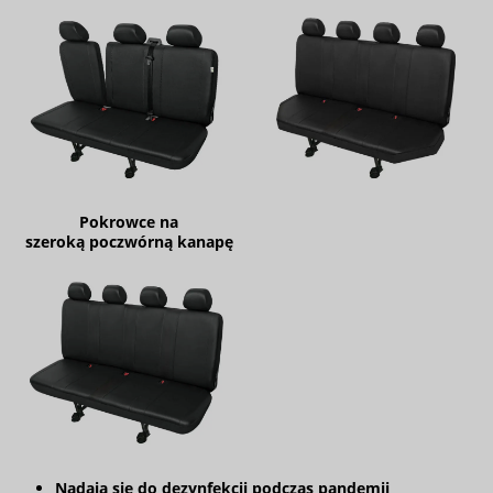
Pokrowce na
szeroką poczwórną kanapę
Nadają się do dezynfekcji podczas pandemii