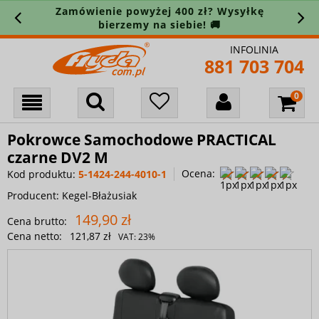
Zamówienie powyżej 400 zł? Wysyłkę
bierzemy na siebie! 🚚
INFOLINIA
881 703 704
Pokrowce Samochodowe PRACTICAL
czarne DV2 M
Ocena:
Kod produktu:
5-1424-244-4010-1
Producent:
Kegel-Błażusiak
149,90 zł
Cena brutto:
Cena netto:
121,87 zł
VAT:
23%