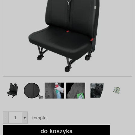
komplet
-
+
do koszyka