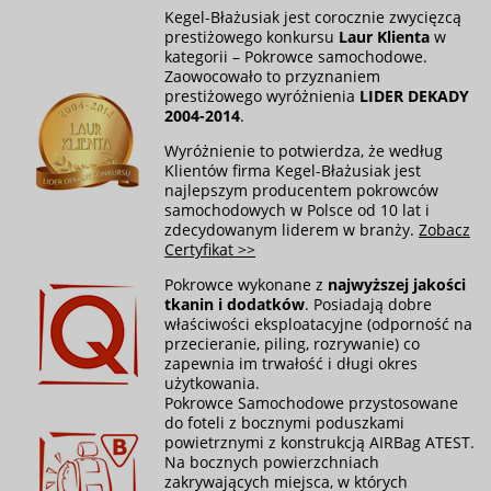
Kegel-Błażusiak jest corocznie zwycięzcą
prestiżowego konkursu
Laur Klienta
w
kategorii – Pokrowce samochodowe.
Zaowocowało to przyznaniem
prestiżowego wyróżnienia
LIDER DEKADY
2004-2014
.
Wyróżnienie to potwierdza, że według
Klientów firma Kegel-Błażusiak jest
najlepszym producentem pokrowców
samochodowych w Polsce od 10 lat i
zdecydowanym liderem w branży.
Zobacz
Certyfikat >>
Pokrowce wykonane z
najwyższej jakości
tkanin i dodatków
. Posiadają dobre
właściwości eksploatacyjne (odporność na
przecieranie, piling, rozrywanie) co
zapewnia im trwałość i długi okres
użytkowania.
Pokrowce Samochodowe przystosowane
do foteli z bocznymi poduszkami
powietrznymi z konstrukcją AIRBag ATEST.
Na bocznych powierzchniach
zakrywających miejsca, w których