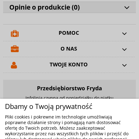
Opinie o produkcie (
0
)
POMOC
O NAS
TWOJE KONTO
Przedsiębiorstwo Fryda
Infolinia czynna od poniedziałku do piątku
w godzinach 9.00 - 17.00
Dbamy o Twoją prywatność
881 703 704
Pliki cookies i pokrewne im technologie umożliwiają
poprawne działanie strony i pomagają nam dostosować
E-mail:
sklep@fryda.com.pl
ofertę do Twoich potrzeb. Możesz zaakceptować
wykorzystanie przez nas wszystkich tych plików i przejść do
Sklepy stacjonarne: