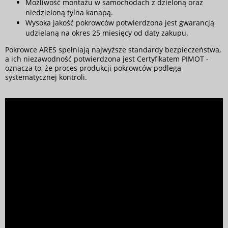
Możliwość montażu w samochodach z dzieloną oraz
niedzieloną tylna kanapą.
Wysoka jakość pokrowców potwierdzona jest gwarancją
udzielaną na okres 25 miesięcy od daty zakupu.
Pokrowce ARES spełniają najwyższe standardy bezpieczeństwa,
a ich niezawodność potwierdzona jest Certyfikatem PIMOT -
oznacza to, że proces produkcji pokrowców podlega
systematycznej kontroli.