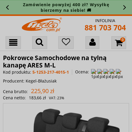
Zamówienie powyżej 400 zł? Wysyłkę
bierzemy na siebie! 🚚
INFOLINIA
881 703 704
Pokrowce Samochodowe na tylną
kanapę ARES M-L
Ocena:
Kod produktu:
5-1253-217-4015-1
Producent:
Kegel-Błażusiak
225,90 zł
Cena brutto:
Cena netto:
183,66 zł
VAT:
23%