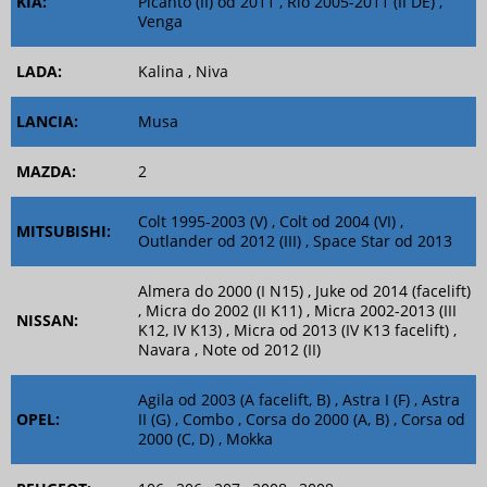
KIA:
Picanto (II) od 2011 , Rio 2005-2011 (II DE) ,
Venga
LADA:
Kalina , Niva
LANCIA:
Musa
MAZDA:
2
Colt 1995-2003 (V) , Colt od 2004 (VI) ,
MITSUBISHI:
Outlander od 2012 (III) , Space Star od 2013
Almera do 2000 (I N15) , Juke od 2014 (facelift)
, Micra do 2002 (II K11) , Micra 2002-2013 (III
NISSAN:
K12, IV K13) , Micra od 2013 (IV K13 facelift) ,
Navara , Note od 2012 (II)
Agila od 2003 (A facelift, B) , Astra I (F) , Astra
OPEL:
II (G) , Combo , Corsa do 2000 (A, B) , Corsa od
2000 (C, D) , Mokka