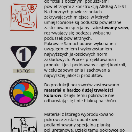
do foteli z bocznymi poduszkami
powietrznymi z konstrukcją AIRBag ATEST.
Na bocznych powierzchniach
zakrywających miejsca, w których
umiejscowione są poduszki powietrzne
zastosowano specjalny -
atestowany szew
,
rozrywający się podczas wybuchu
poduszek powietrznych.
Pokrowce Samochodowe wykonane z
uwzględnieniem i wykorzystaniem
najwyższych jakościowych norm
zakładowych. Proces projektowania i
produkcji jest poddawany ciągłej kontroli,
w celu zapewnienia i zachowania
najwyższej jakości produktów.
Do produkcji pokrowców zastosowano
materiał o bardzo dużej trwałości
kolorów
. Dzięki temu pokrowce nie
odbarwiają się i nie blakną na słońcu.
Materiał z którego wyprodukowano
pokrowce został dodatkowo
podlaminowany specjalną pianką
poliuretanową. Dzięki temu pokrowce po