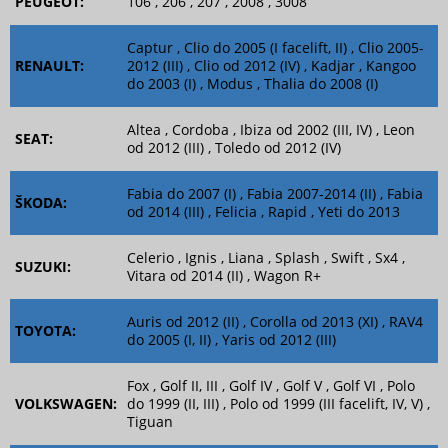
PEUGEOT:
106 , 206 , 207 , 2008 , 3008
Captur , Clio do 2005 (I facelift, II) , Clio 2005-
RENAULT:
2012 (III) , Clio od 2012 (IV) , Kadjar , Kangoo
do 2003 (I) , Modus , Thalia do 2008 (I)
Altea , Cordoba , Ibiza od 2002 (III, IV) , Leon
SEAT:
od 2012 (III) , Toledo od 2012 (IV)
Fabia do 2007 (I) , Fabia 2007-2014 (II) , Fabia
ŠKODA:
od 2014 (III) , Felicia , Rapid , Yeti do 2013
Celerio , Ignis , Liana , Splash , Swift , Sx4 ,
SUZUKI:
Vitara od 2014 (II) , Wagon R+
Auris od 2012 (II) , Corolla od 2013 (XI) , RAV4
TOYOTA:
do 2005 (I, II) , Yaris od 2012 (III)
Fox , Golf II, III , Golf IV , Golf V , Golf VI , Polo
VOLKSWAGEN:
do 1999 (II, III) , Polo od 1999 (III facelift, IV, V) ,
Tiguan