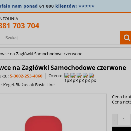
konto i zapisz się do newslettera, aby nie przegapić nowo
INFOLINIA
881 703 704
owce na Zagłówki Samochodowe czerwone
wce na Zagłówki Samochodowe czerwone
Ocena:
uktu:
5-3002-253-4060
t:
Kegel-Błażusiak Basic Line
Cena brut
Cena nett
-