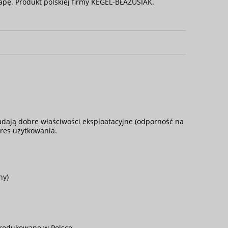
apę. Produkt polskiej firmy KEGEL-BŁAŻUSIAK.
iadają dobre właściwości eksploatacyjne (odporność na
kres użytkowania.
ny)
produkowane w Polsce.