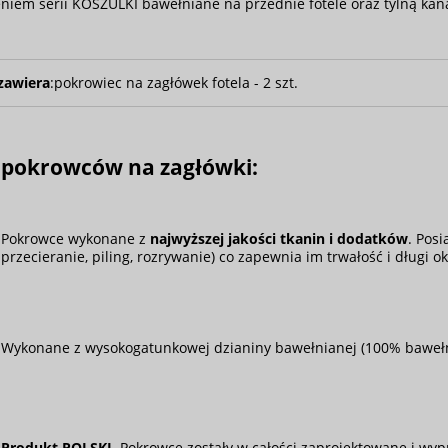
niem serii KOSZULKI bawełniane na przednie fotele oraz tylną kan
zawiera
:
pokrowiec na zagłówek fotela - 2 szt.
 pokrowców na zagłówki:
Pokrowce wykonane z
najwyższej jakości tkanin i dodatków
. Pos
przecieranie, piling, rozrywanie) co zapewnia im trwałość i długi o
Wykonane z wysokogatunkowej dzianiny bawełnianej (100% baweł
Produkt POLSKI
. Pokrowce zostały w całości zaprojektowane i wy