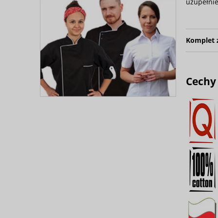
uzupełnie
Komplet 
Cechy