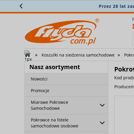
Załóż 
»
»
Koszulki na siedzenia samochodowe
Pokr
Nasz asortyment
Pokro
Kod prod
Nowości
Producen
Promocje
Miarowe Pokrowce
Samochodowe
Pokrowce na fotele
samochodowe osobowe