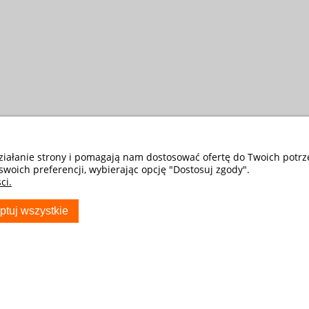
działanie strony i pomagają nam dostosować ofertę do Twoich potr
swoich preferencji, wybierając opcję "Dostosuj zgody".
ci.
ptuj wszystkie
S
TWOJE KONTO
Twoje zamówienia