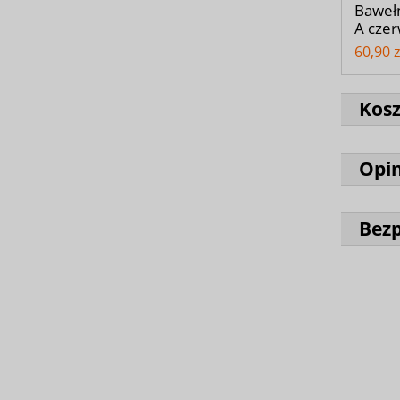
Bawełn
A cze
60,90 z
Kos
Opin
Bez