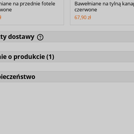
iane na przednie fotele
Bawełniane na tylną kan
rwone
czerwone
ł
67,90 zł
zty dostawy
ie o produkcie (
1
)
pieczeństwo