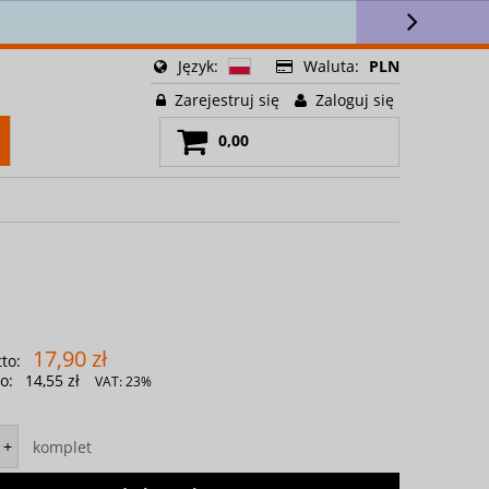
ści! 🎁
Język:
Waluta:
PLN
Zarejestruj się
Zaloguj się
0,00
17,90 zł
to:
o:
14,55 zł
VAT:
23%
komplet
+