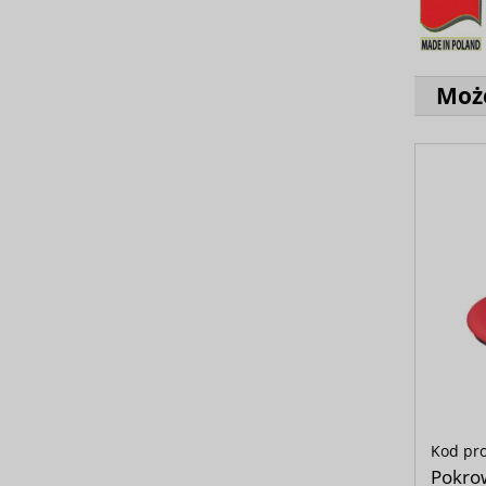
Może
Kod pr
Pokro