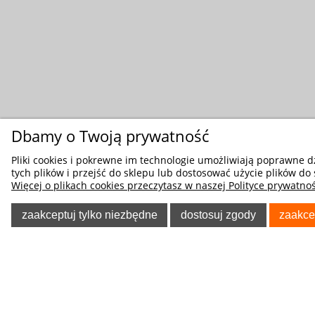
Dbamy o Twoją prywatność
Pliki cookies i pokrewne im technologie umożliwiają poprawne 
tych plików i przejść do sklepu lub dostosować użycie plików do 
Więcej o plikach cookies przeczytasz w naszej Polityce prywatnoś
zaakceptuj tylko niezbędne
dostosuj zgody
zaakce
POMOC
O NA
Regulaminy
Kontakt