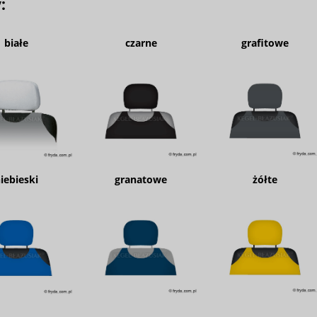
y:
białe
czarne
grafitowe
iebieski
granatowe
żółte