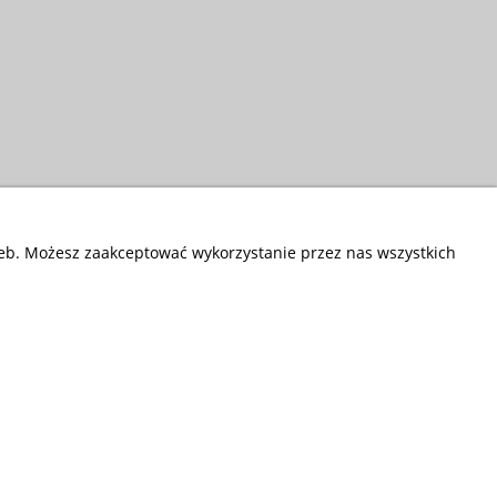
zeb. Możesz zaakceptować wykorzystanie przez nas wszystkich
Przedsiębiorstwo Fryda
Infolinia czynna od poniedziałku do piątku
w godzinach 9.00 - 17.00