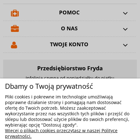
POMOC
O NAS
TWOJE KONTO
Przedsiębiorstwo Fryda
Infolinia czynna od poniedziałku do piątku
w godzinach 9.00 - 17.00
Dbamy o Twoją prywatność
881 703 704
Pliki cookies i pokrewne im technologie umożliwiają
poprawne działanie strony i pomagają nam dostosować
E-mail:
sklep@fryda.com.pl
ofertę do Twoich potrzeb. Możesz zaakceptować
wykorzystanie przez nas wszystkich tych plików i przejść do
Sklepy stacjonarne:
sklepu lub dostosować użycie plików do swoich preferencji,
wybierając opcję "Dostosuj zgody".
ul. Składowa 26, 34-400 Nowy Targ
Więcej o plikach cookies przeczytasz w naszej Polityce
ul. Żywiecka 91, 43-300 Bielsko-Biała
prywatności.