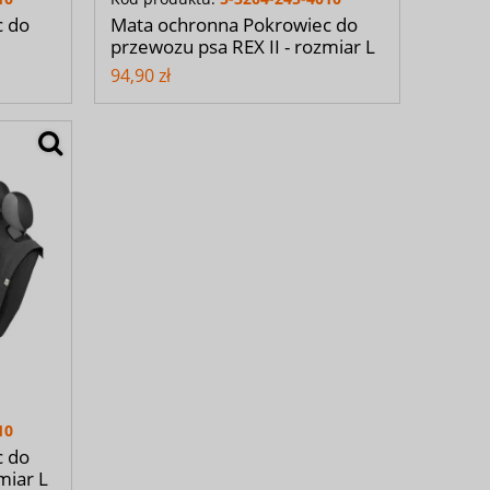
c do
Mata ochronna Pokrowiec do
przewozu psa REX II - rozmiar L
94,90 zł
10
c do
miar L