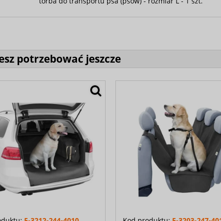
torba do transportu psa (psów) - rozmiar L - 1 szt.
sz potrzebować jeszcze
oduktu:
5-3212-244-4010
Kod produktu:
5-3203-247-40