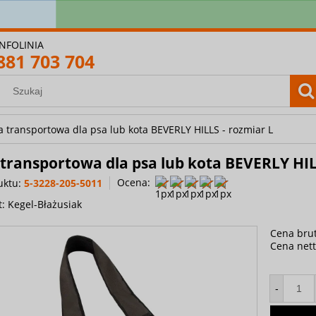
amówienie powyżej 400 zł? Wysyłkę bierzemy na siebie! 
INFOLINIA
881 703 704
a transportowa dla psa lub kota BEVERLY HILLS - rozmiar L
transportowa dla psa lub kota BEVERLY HIL
Ocena:
uktu:
5-3228-205-5011
t:
Kegel-Błażusiak
Cena brut
Cena nett
-