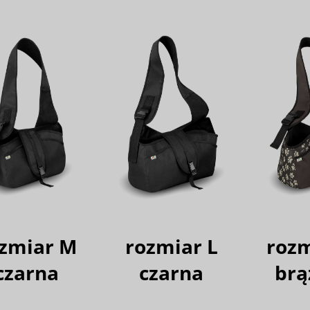
zmiar M
rozmiar L
roz
czarna
czarna
brą