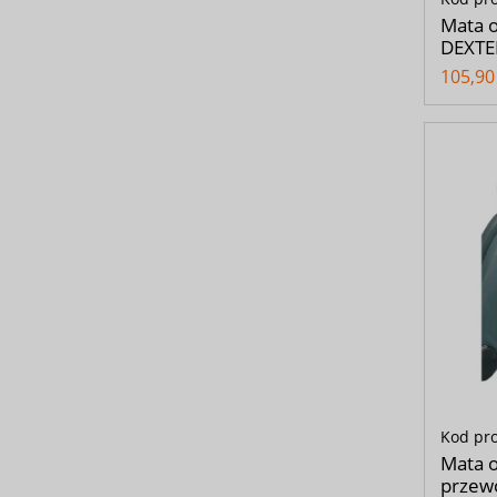
Mata 
DEXTER
105,90 
Kod pr
Mata 
przewo