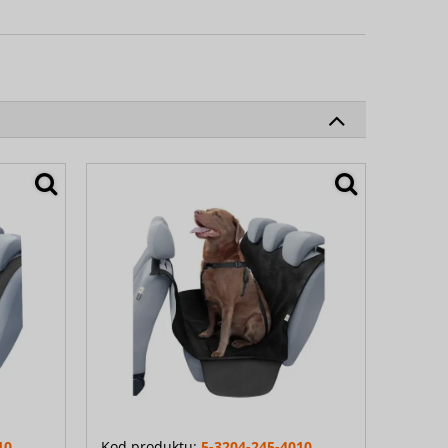
10
Kod produktu:
5-3204-245-4010