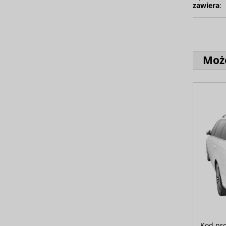
zawiera
:
Może
Kod pr