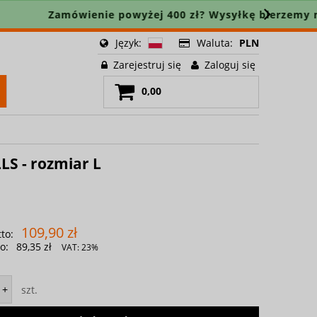
🚚
Język:
Waluta:
PLN
Zarejestruj się
Zaloguj się
0,00
LS - rozmiar L
109,90 zł
to:
o:
89,35 zł
VAT:
23%
szt.
+