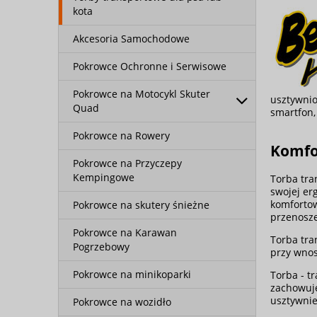
kota
Akcesoria Samochodowe
Pokrowce Ochronne i Serwisowe
Pokrowce na Motocykl Skuter
usztywni
Quad
smartfon, 
Pokrowce na Rowery
Komfor
Pokrowce na Przyczepy
Kempingowe
Torba tra
swojej er
komfortow
Pokrowce na skutery śnieżne
przenosze
Pokrowce na Karawan
Torba tra
Pogrzebowy
przy wnos
Pokrowce na minikoparki
Torba - t
zachowuje
usztywnie
Pokrowce na wozidło