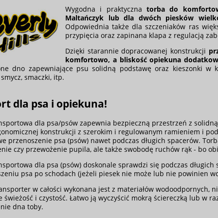
Wygodna i praktyczna
torba do komfortow
Maltańczyk lub dla dwóch piesków wielk
Odpowiednia także dla szczeniaków ras więk
przypięcia oraz zapinana klapa z regulacją za
Dzięki starannie dopracowanej konstrukcji
pr
komfortowo, a bliskość opiekuna dodatkow
one dno zapewniające psu solidną podstawę oraz kieszonki w 
smycz, smaczki, itp.
t dla psa i opiekuna!
nsportowa dla psa/psów zapewnia bezpieczną przestrzeń z solidną 
gonomicznej konstrukcji z szerokim i regulowanym ramieniem i po
e przenoszenie psa (psów) nawet podczas długich spacerów. Torba
nie czy przewożenie pupila, ale także swobodę ruchów rąk - bo obi
nsportowa dla psa (psów) doskonale sprawdzi się podczas długich 
zeniu psa po schodach (jeżeli piesek nie może lub nie powinien w
ransporter w całości wykonana jest z materiałów wodoodpornych, n
 świeżość i czystość. Łatwo ją wyczyścić mokrą ściereczką lub w ra
nie dna toby.