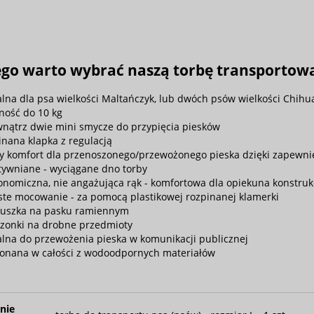
go warto wybrać naszą torbę transportową 
alna dla psa wielkości Maltańczyk, lub dwóch psów wielkości Chih
ność do 10 kg
nątrz dwie mini smycze do przypięcia piesków
inana klapka z regulacją
y komfort dla przenoszonego/przewożonego pieska dzięki zapewni
tywniane - wyciągane dno torby
onomiczna, nie angażująca rąk - komfortowa dla opiekuna konstruk
ste mocowanie - za pomocą plastikowej rozpinanej klamerki
uszka na pasku ramiennym
szonki na drobne przedmioty
alna do przewożenia pieska w komunikacji publicznej
onana w całości z wodoodpornych materiałów
nie