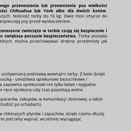
ego przenoszenia lub przewożenia psa wielkości
ości Chihuahua lub York albo dla dwóch kotów
.
szych. Nośność torby do 10 kg. Dwie mini smycze do
bezpieczają psy przed wyskoczeniem.
zenoszone zwierzęta w torbie czują się bezpiecznie i
o zwiększa poczucie bezpieczeństwa
. Torba posiada
których można przechowywać drobne przedmioty jak
usztywnianą podstawą wewnątrz torby. Z kolei dzięki
duszką - umożliwia opiekunowi bezuciskowe i
 zapewnia opiekunowi nie tylko łatwe i wygodne
e ręce opiekuna cały czas pozostają wolne.
spacerów, zakupów, w komunikacji zbiorowej, a także
chodzić po schodach).
ie chłonących płynów i zapachów, dzięki czemu dłużej
zie potrzeby wyprać, wcześniej wyciągając