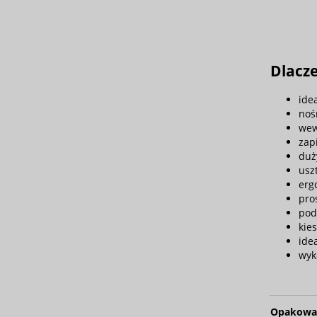
Dlacze
ide
noś
wew
zap
duż
usz
erg
pro
pod
kie
ide
wyk
Opakowa